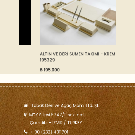
ALTIN VE DERİ SÜMEN TAKIMI - KREM -
DERİ B
195329
15233
195.000
5.50
Tabak Deri ve Ağaç Mam. Ltd. Şti.
MTK Sitesi 5747/11 sok. no:11
Çamdibi - IZMIR / TURKEY
+ 90 (232) 4311701