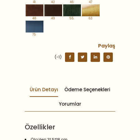
41
42
46
47
48
49
55
63
75
Paylaş
(-1)
Ürün Detayı
Ödeme Seçenekleri
Yorumlar
Özellikler
Ölçüleri 31,5*18 cm.