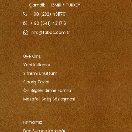
Çamdibi - IZMIR / TURKEY
+ 90 (232) 4311701
+ 90 (541) 4311715
info@tabac.com.tr
Üye Girişi
Yeni Kullanıcı
Şifremi Unuttum
Sipariş Takibi
Ön Bilgilendirme Formu
Mesafeli Satiş Sözleşmesi
Firmamız
Deri Sümen Kataloğu