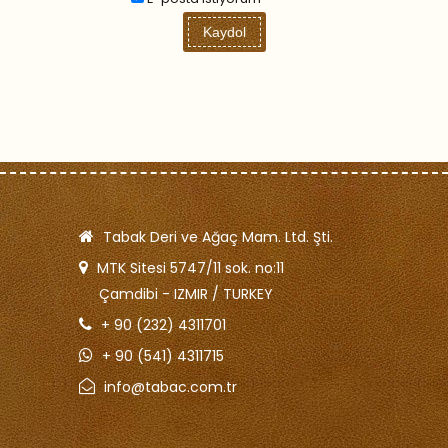
Kaydol
Tabak Deri ve Ağaç Mam. Ltd. Şti.
MTK Sitesi 5747/11 sok. no:11
Çamdibi - IZMIR / TURKEY
+ 90 (232) 4311701
+ 90 (541) 4311715
info@tabac.com.tr