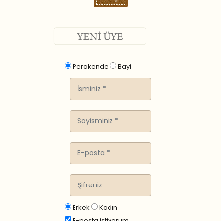
Perakende
Bayi
Erkek
Kadın
E-posta istiyorum