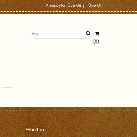
Anasayfa
|
Üye Girişi
|
Üye Ol
(0)
E-bülten