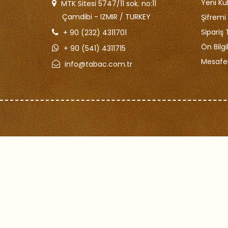
Yeni Kul
MTK Sitesi 5747/11 sok. no:11
Çamdibi - IZMIR / TURKEY
Şifrem
Sipariş 
+ 90 (232) 4311701
Ön Bilg
+ 90 (541) 4311715
Mesafel
info@tabac.com.tr