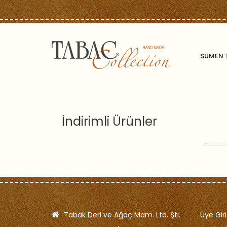
SÜMEN 
İndirimli Ürünler
Tabak Deri ve Ağaç Mam. Ltd. Şti.
Üye Giri