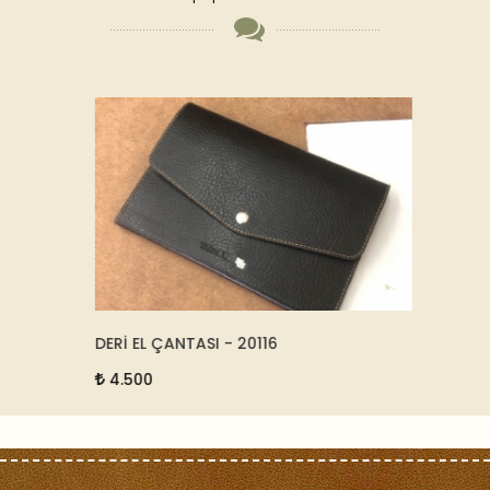
DERİ EL ÇANTASI - 20116
A4 DER
4.500
7.50