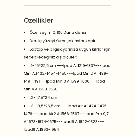
Özellikler
Özel seçim % 100 Dana derisi
Deri İç yüzeyi Yumuşak astar kaplı
Laptop ve bilgisayarınıza uygun kılıflar için
seçebileceğiniz dış ölçüler:
L1- 15*22,5 cm ---Ipad A. 1219-1337---Ipad
Mini A.1432-1454-1455---Ipad Mini2 A.1489-
149-1491---Ipad Mini3 A.1599-1600---Ipad
Mini4 A.1538-1550
L2- 17,5*24 cm
L3- 18,5*26,5 cm ---Ipad Air A.1474-1475-
1476---Ipad Air2 A.1566-1567---Ipad Pro 9,7
A.1673-1674-1675---Ipad5 A.1822-1823---
Ipad6 A.1893-1954