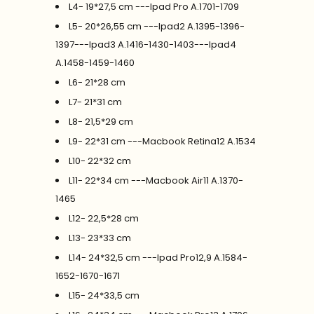
L4- 19*27,5 cm ---Ipad Pro A.1701-1709
L5- 20*26,55 cm ---Ipad2 A.1395-1396-
1397---Ipad3 A.1416-1430-1403---Ipad4
A.1458-1459-1460
L6- 21*28 cm
L7- 21*31 cm
L8- 21,5*29 cm
L9- 22*31 cm ---Macbook Retina12 A.1534
L10- 22*32 cm
L11- 22*34 cm ---Macbook Air11 A.1370-
1465
L12- 22,5*28 cm
L13- 23*33 cm
L14- 24*32,5 cm ---Ipad Pro12,9 A.1584-
1652-1670-1671
L15- 24*33,5 cm