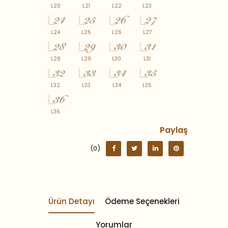
L20
L21
L22
L23
L24
L25
L26
L27
L28
L29
L30
L31
L32
L33
L34
L35
L36
Paylaş
(0)
Ürün Detayı
Ödeme Seçenekleri
Yorumlar