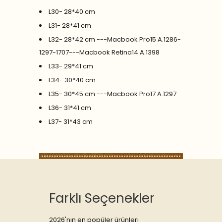
L30- 28*40 cm
L31- 28*41 cm
L32- 28*42 cm ---Macbook Pro15 A.1286-
1297-1707---Macbook Retina14 A.1398
L33- 29*41 cm
L34- 30*40 cm
L35- 30*45 cm ---Macbook Pro17 A.1297
L36- 31*41 cm
L37- 31*43 cm
Farklı Seçenekler
2026'nın en popüler ürünleri