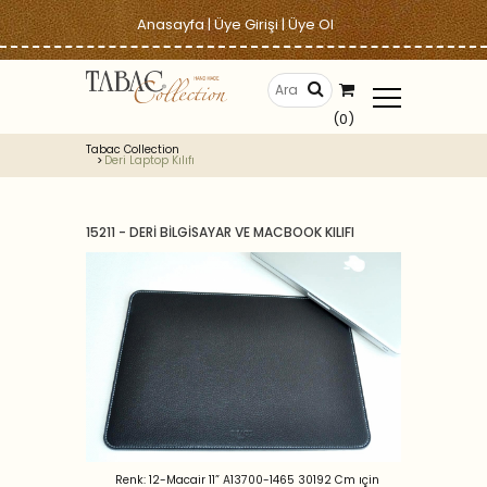
Anasayfa
|
Üye Girişi
|
Üye Ol
(0)
Tabac Collection
Deri Laptop Kılıfı
15211 - DERİ BİLGİSAYAR VE MACBOOK KILIFI
Renk: 12-Macair 11” A13700-1465 30192 Cm ıçin