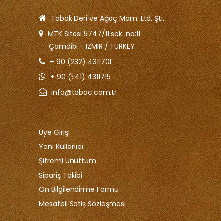
Tabak Deri ve Ağaç Mam. Ltd. Şti.
MTK Sitesi 5747/11 sok. no:11
Çamdibi - IZMIR / TURKEY
+ 90 (232) 4311701
+ 90 (541) 4311715
info@tabac.com.tr
Üye Girişi
Yeni Kullanıcı
Şifremi Unuttum
Sipariş Takibi
Ön Bilgilendirme Formu
Mesafeli Satiş Sözleşmesi