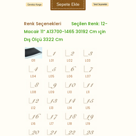
Sepete Ekle
Renk Seçenekleri
Seçilen Renk: 12-
Macair 11” A13700-1465 30192 Cm ıçin
Dış Ölçü 3322 Cm
011
L01
L02
L03
L04
L05
L06
L07
L08
L09
L10
L11
L12
L13
L14
L15
L16
L17
L18
L19