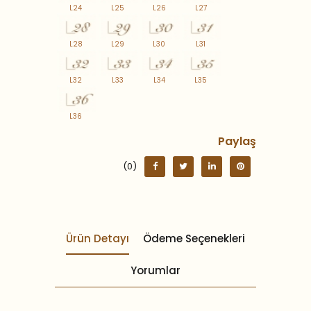
L24
L25
L26
L27
L28
L29
L30
L31
L32
L33
L34
L35
L36
Paylaş
(0)
Ürün Detayı
Ödeme Seçenekleri
Yorumlar