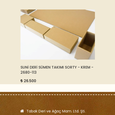
SUNİ DERİ SÜMEN TAKIMI SORTY - KREM -
KRİSTA
2680-113
12.5
26.500
Tabak Deri ve Ağaç Mam. Ltd. Şti.