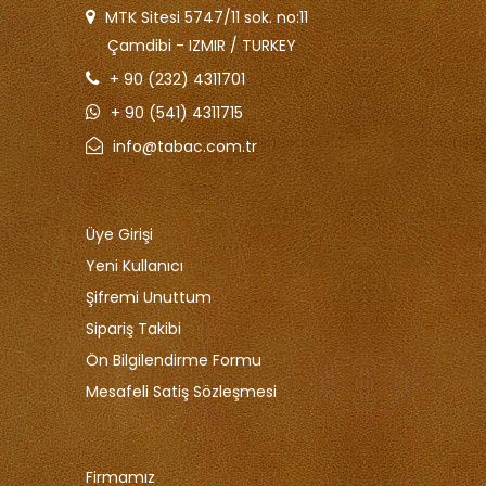
MTK Sitesi 5747/11 sok. no:11
Çamdibi - IZMIR / TURKEY
+ 90 (232) 4311701
+ 90 (541) 4311715
info@tabac.com.tr
Üye Girişi
Yeni Kullanıcı
Şifremi Unuttum
Sipariş Takibi
Ön Bilgilendirme Formu
Mesafeli Satiş Sözleşmesi
Firmamız