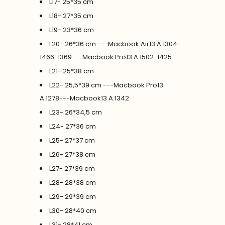
L17- 25*35 cm
L18- 27*35 cm
L19- 23*36 cm
L20- 26*36 cm ---Macbook Air13 A.1304-
1466-1369---Macbook Pro13 A.1502-1425
L21- 25*38 cm
L22- 25,5*39 cm ---Macbook Pro13
A.1278---Macbook13 A.1342
L23- 26*34,5 cm
L24- 27*36 cm
L25- 27*37 cm
L26- 27*38 cm
L27- 27*39 cm
L28- 28*38 cm
L29- 29*39 cm
L30- 28*40 cm
L31- 28*41 cm