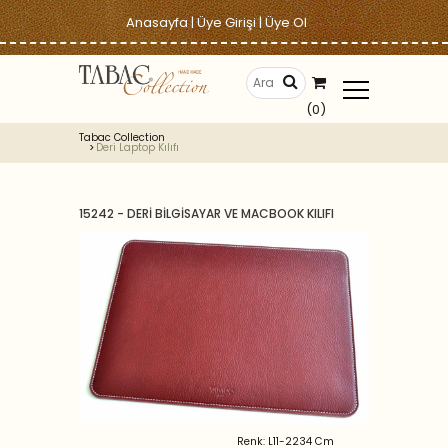
Anasayfa
|
Üye Girişi
|
Üye Ol
(0)
Tabac Collection
Deri Laptop Kılıfı
15242 - DERİ BİLGİSAYAR VE MACBOOK KILIFI
Renk: L11-2234 Cm