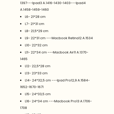
1397---Ipad3 A.1416-1430-1403---Ipad4
A.1458-1459-1460
L6- 21*28 cm
L7- 21*31 cm
L8- 21,5*29 cm
L9- 22*31 cm ---Macbook Retina12 A.1534
L10- 22*32 cm
L11- 22*34 cm ---Macbook Air11 A.1370-
1465
L12- 22,5*28 cm
L13- 23*33 cm
L14- 24*32,5 cm ---Ipad Pro12,9 A.1584-
1652-1670-1671
L15- 24*33,5 cm
L16- 24*34 cm ---Macbook Pro13 A.1706-
1708