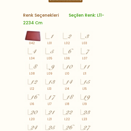
Renk Seçenekleri
Seçilen Renk: L11-
2234 Cm
042
L01
L02
L03
L04
L05
L06
L07
L08
L09
L10
L11
L12
L13
L14
L15
L16
L17
L18
L19
L20
L21
L22
L23