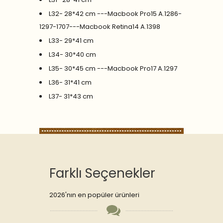
L32- 28*42 cm ---Macbook Pro15 A.1286-
1297-1707---Macbook Retina14 A.1398
L33- 29*41 cm
L34- 30*40 cm
L35- 30*45 cm ---Macbook Pro17 A.1297
L36- 31*41 cm
L37- 31*43 cm
Farklı Seçenekler
2026'nın en popüler ürünleri