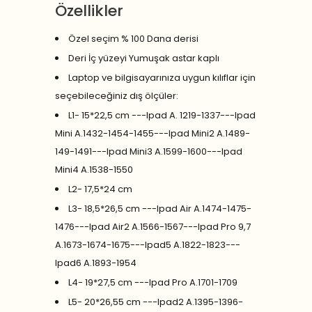
Özellikler
Özel seçim % 100 Dana derisi
Deri İç yüzeyi Yumuşak astar kaplı
Laptop ve bilgisayarınıza uygun kılıflar için
seçebileceğiniz dış ölçüler:
L1- 15*22,5 cm ---Ipad A. 1219-1337---Ipad
Mini A.1432-1454-1455---Ipad Mini2 A.1489-
149-1491---Ipad Mini3 A.1599-1600---Ipad
Mini4 A.1538-1550
L2- 17,5*24 cm
L3- 18,5*26,5 cm ---Ipad Air A.1474-1475-
1476---Ipad Air2 A.1566-1567---Ipad Pro 9,7
A.1673-1674-1675---Ipad5 A.1822-1823---
Ipad6 A.1893-1954
L4- 19*27,5 cm ---Ipad Pro A.1701-1709
L5- 20*26,55 cm ---Ipad2 A.1395-1396-