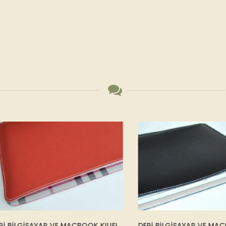
İLGİSAYAR VE MACBOOK KILIFI
DERİ BİLGİSAYAR VE MACBOOK 