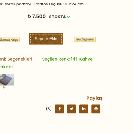
ri evrak portföyü. Portföy Ölçüsü : 33*24 cm
7.500
STOKTA
Sepete Ekle
enk Seçenekleri
Seçilen Renk: 141-Kahve
rokodil
141
Paylaş
(6)