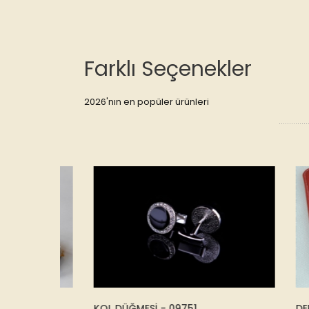
Farklı Seçenekler
2026'nın en popüler ürünleri
BEYAZ -
KOL DÜĞMESİ - 09751
DERİ B