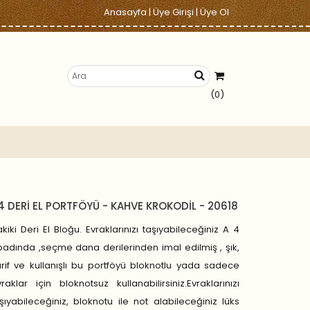
Anasayfa
|
Üye Girişi
|
Üye Ol
(0)
4 DERİ EL PORTFÖYÜ - KAHVE KROKODİL - 20618
kiki Deri El Bloğu. Evraklarınızı taşıyabileceğiniz A 4
adında ,seçme dana derilerinden imal edilmiş , şık,
rif ve kullanışlı bu portföyü bloknotlu yada sadece
raklar için bloknotsuz kullanabilirsiniz.Evraklarınızı
şıyabileceğiniz, bloknotu ile not alabileceğiniz lüks