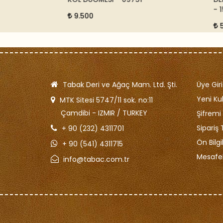
- 1522
9.500
5.500
Tabak Deri ve Ağaç Mam. Ltd. Şti.
Üye Giri
Yeni Kul
MTK Sitesi 5747/11 sok. no:11
Çamdibi - IZMIR / TURKEY
Şifrem
Sipariş 
+ 90 (232) 4311701
Ön Bilg
+ 90 (541) 4311715
Mesafel
info@tabac.com.tr