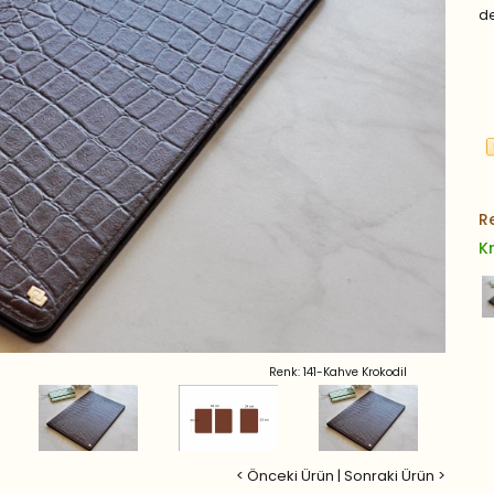
de
R
K
Renk: 141-Kahve Krokodil
< Önceki Ürün
|
Sonraki Ürün >