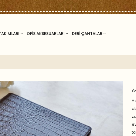
TAKIMLARI
OFİS AKSESUARLARI
DERİ ÇANTALAR
A
Ha
eb
za
ev
ta