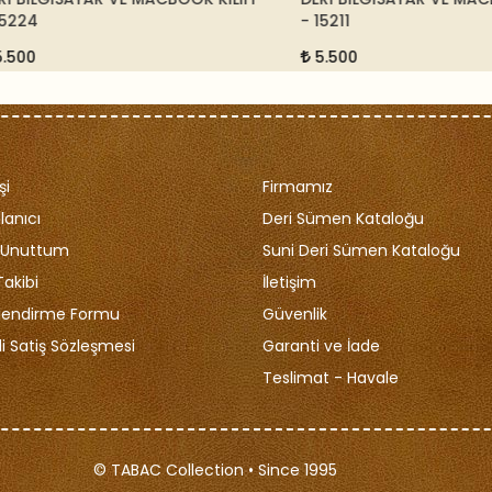
4
- 15211
5.500
şi
Firmamız
lanıcı
Deri Sümen Kataloğu
i Unuttum
Suni Deri Sümen Kataloğu
Takibi
İletişim
ilendirme Formu
Güvenlik
i Satiş Sözleşmesi
Garanti ve İade
Teslimat - Havale
© TABAC Collection • Since 1995