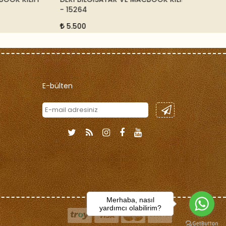
- 15264
20614
5.500
7.500
E-bülten
Merhaba, nasıl
yardımcı olabilirim?