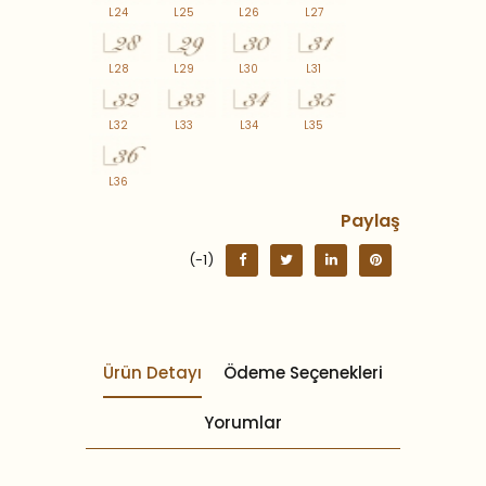
L24
L25
L26
L27
L28
L29
L30
L31
L32
L33
L34
L35
L36
Paylaş
(-1)
Ürün Detayı
Ödeme Seçenekleri
Yorumlar