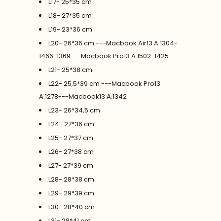
L17- 25*35 cm
L18- 27*35 cm
L19- 23*36 cm
L20- 26*36 cm ---Macbook Air13 A.1304-
1466-1369---Macbook Pro13 A.1502-1425
L21- 25*38 cm
L22- 25,5*39 cm ---Macbook Pro13
A.1278---Macbook13 A.1342
L23- 26*34,5 cm
L24- 27*36 cm
L25- 27*37 cm
L26- 27*38 cm
L27- 27*39 cm
L28- 28*38 cm
L29- 29*39 cm
L30- 28*40 cm
L31- 28*41 cm