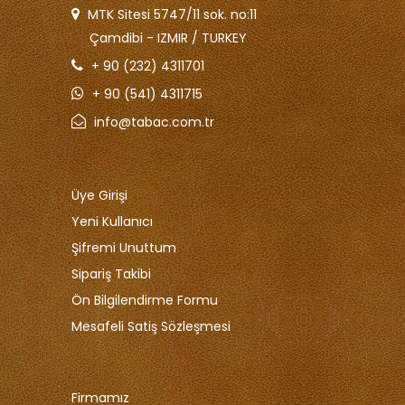
MTK Sitesi 5747/11 sok. no:11
Çamdibi - IZMIR / TURKEY
+ 90 (232) 4311701
+ 90 (541) 4311715
info@tabac.com.tr
Üye Girişi
Yeni Kullanıcı
Şifremi Unuttum
Sipariş Takibi
Ön Bilgilendirme Formu
Mesafeli Satiş Sözleşmesi
Firmamız