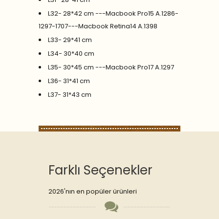
L32- 28*42 cm ---Macbook Pro15 A.1286-
1297-1707---Macbook Retina14 A.1398
L33- 29*41 cm
L34- 30*40 cm
L35- 30*45 cm ---Macbook Pro17 A.1297
L36- 31*41 cm
L37- 31*43 cm
Farklı Seçenekler
2026'nın en popüler ürünleri