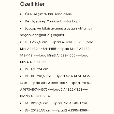
Özellikler
Özel seçim % 100 Dana derisi
Deri İç yüzeyi Yumuşak astar kaplı
Laptop ve bilgisayarınıza uygun kılıflar için
seçebileceğiniz dış ölçüler:
L1- 15*22,5 cm ---Ipad A. 1219-1337---Ipad
Mini A.1432-1454-1455---Ipad Mini2 A.1489-
149-1491---Ipad Mini3 A.1599-1600---Ipad
Mini4 A.1538-1550
L2- 17,5*24 cm
L3- 18,5*26,5 cm ---Ipad Air A.1474-1475-
1476---Ipad Air2 A.1566-1567---Ipad Pro 9,7
A.1673-1674-1675---Ipad5 A.1822-1823---
Ipad6 A.1893-1954
L4- 19*27,5 cm ---Ipad Pro A.1701-1709
L5- 20*26,55 cm ---Ipad2 A.1395-1396-