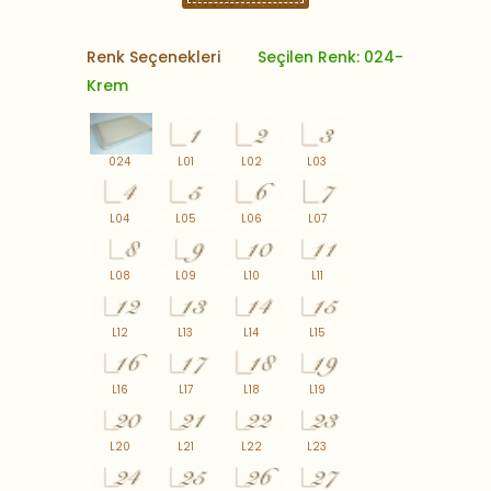
Renk Seçenekleri
Seçilen Renk: 024-
Krem
024
L01
L02
L03
L04
L05
L06
L07
L08
L09
L10
L11
L12
L13
L14
L15
L16
L17
L18
L19
L20
L21
L22
L23