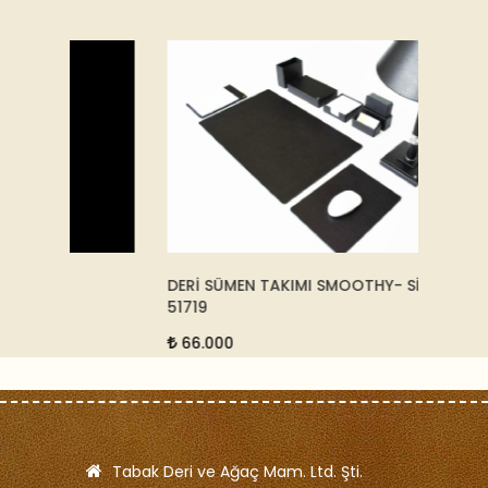
DERİ SÜMEN TAKIMI SMOOTHY- SİYAH -
HAKİKİ
51719
2.00
66.000
Tabak Deri ve Ağaç Mam. Ltd. Şti.