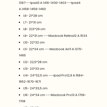
1397---Ipad3 A.1416-1430-1403---Ipad4
A.1458-1459-1460
L6- 21*28 cm
L7- 21*31 cm
L8- 21,5*29 cm
L9- 22*31 cm ---Macbook Retina12 A.1534
L10- 22*32 cm
L11- 22*34 cm ---Macbook Air11 A.1370-
1465
L12- 22,5*28 cm
L13- 23*33 cm
L14- 24*32,5 cm ---Ipad Pro12,9 A.1584-
1652-1670-1671
L15- 24*33,5 cm
L16- 24*34 cm ---Macbook Pro13 A.1706-
1708