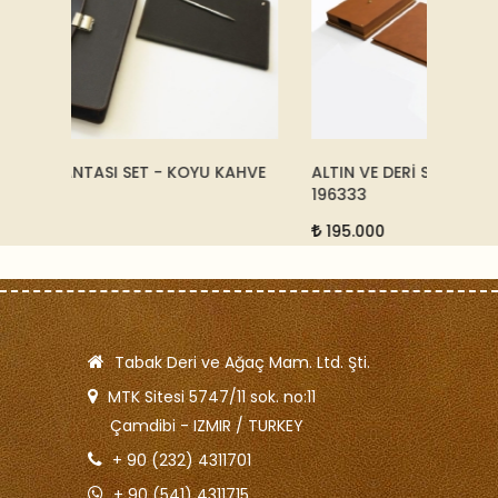
KAHVE
ALTIN VE DERİ SÜMEN TAKIMI - TARÇIN -
OTEL O
196333
6.75
195.000
Tabak Deri ve Ağaç Mam. Ltd. Şti.
MTK Sitesi 5747/11 sok. no:11
Çamdibi - IZMIR / TURKEY
+ 90 (232) 4311701
+ 90 (541) 4311715