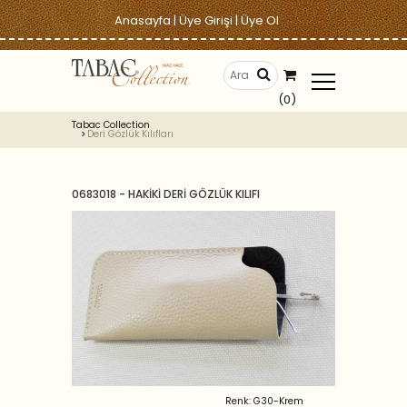
Anasayfa
|
Üye Girişi
|
Üye Ol
(0)
Tabac Collection
Deri Gözlük Kılıfları
0683018 - HAKİKİ DERİ GÖZLÜK KILIFI
Renk: G30-Krem