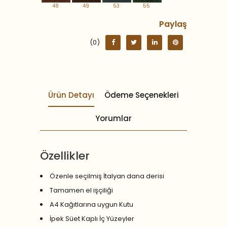
48
49
53
55
Paylaş
(0)
Ürün Detayı
Ödeme Seçenekleri
Yorumlar
Özellikler
Özenle seçilmiş İtalyan dana derisi
Tamamen el işçiliği
A4 Kağıtlarına uygun Kutu
İpek Süet Kaplı İç Yüzeyler