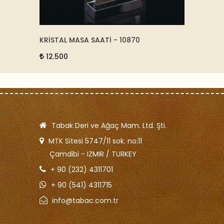
REM -
KRİSTAL MASA SAATİ - 10870
KROM V
12.500
75.0
Tabak Deri ve Ağaç Mam. Ltd. Şti.
MTK Sitesi 5747/11 sok. no:11
Çamdibi - IZMIR / TURKEY
+ 90 (232) 4311701
+ 90 (541) 4311715
info@tabac.com.tr