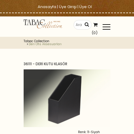
Anasayfa
|
Üye Girişi
|
Üye Ol
(0)
Tabac Collection
Deri Ofis Aksesuarları
36111 - DERİ KUTU KLASÖR
Renk: 11-Siyah