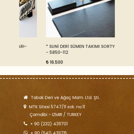
I-
* SUNİ DERİ SÜMEN TAKIMI SORTY - SİYAH
ALTIN 
- 5850-112
KAHVER
16.500
195.
Tabak Deri ve Ağaç Mam. Ltd. Şti.
MTK Sitesi 5747/11 sok. no:11
Çamdibi - IZMIR / TURKEY
+ 90 (232) 4311701
+ 90 (541) 4311715