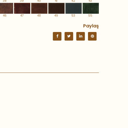
38
39
40
41
42
43
46
47
48
49
53
55
Paylaş