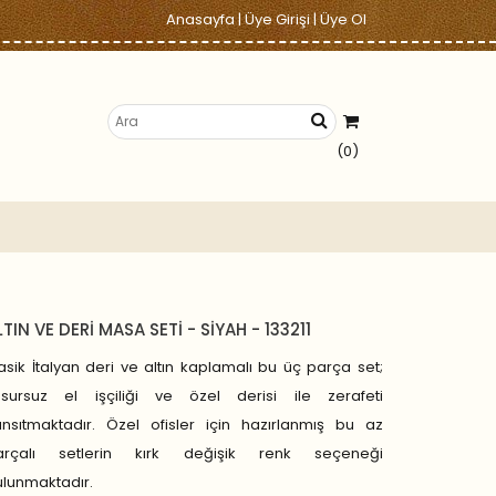
Anasayfa
|
Üye Girişi
|
Üye Ol
(0)
LTIN VE DERİ MASA SETİ - SİYAH - 133211
asik İtalyan deri ve altın kaplamalı bu üç parça set;
usursuz el işçiliği ve özel derisi ile zerafeti
ansıtmaktadır. Özel ofisler için hazırlanmış bu az
arçalı setlerin kırk değişik renk seçeneği
lunmaktadır.