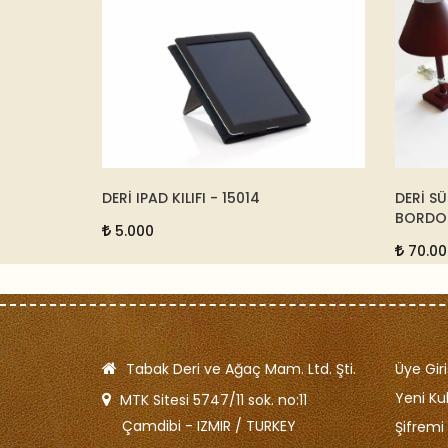
DERİ SÜMEN TAKIMI NEW CLASSİC -
KÜÇÜ
BORDO - 47543
11.
70.000
Tabak Deri ve Ağaç Mam. Ltd. Şti.
Üye Giri
Yeni Kul
MTK Sitesi 5747/11 sok. no:11
Çamdibi - IZMIR / TURKEY
Şifrem