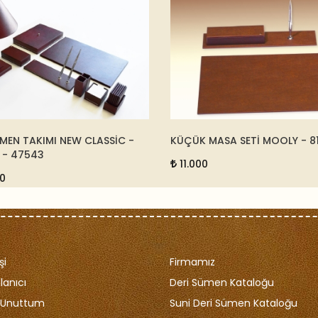
K MASA SETİ MOOLY - 8104
A4 DERİ EL PORTFÖYÜ - BO
20669
000
7.500
şi
Firmamız
lanıcı
Deri Sümen Kataloğu
i Unuttum
Suni Deri Sümen Kataloğu