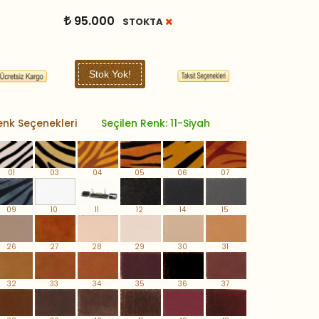
95.000
STOKTA
Stok Yok!
enk Seçenekleri
Seçilen Renk: 11-Siyah
01
03
04
05
06
07
09
10
11
12
14
15
26
27
28
29
30
31
32
33
34
35
36
37