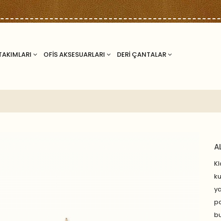
TAKIMLARI
OFİS AKSESUARLARI
DERİ ÇANTALAR
A
Kl
k
y
p
bu