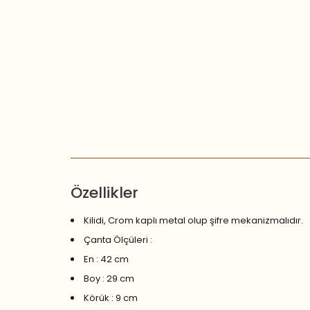
Özellikler
Kilidi, Crom kaplı metal olup şifre mekanizmalıdır.
Çanta Ölçüleri :
En : 42 cm
Boy : 29 cm
Körük : 9 cm