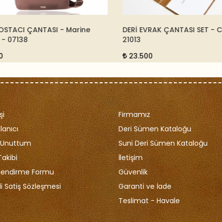
OSTACI ÇANTASI - Marine
DERİ EVRAK ÇANTASI SET - C
- 07138
21013
23.500
şi
Firmamız
lanıcı
Deri Sümen Kataloğu
i Unuttum
Suni Deri Sümen Kataloğu
Takibi
İletişim
ilendirme Formu
Güvenlik
i Satiş Sözleşmesi
Garanti ve İade
Teslimat - Havale