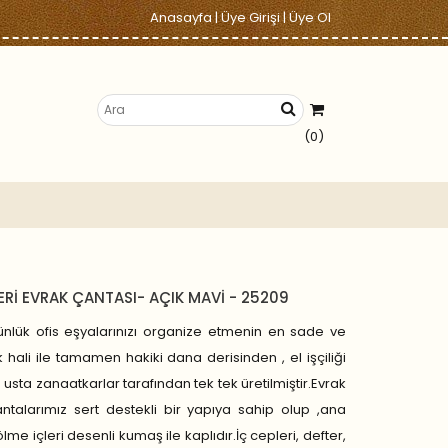
Anasayfa
|
Üye Girişi
|
Üye Ol
(0)
ERİ EVRAK ÇANTASI- AÇIK MAVİ - 25209
nlük ofis eşyalarınızı organize etmenin en sade ve
k hali ile tamamen hakiki dana derisinden , el işçiliği
e usta zanaatkarlar tarafından tek tek üretilmiştir.Evrak
ntalarımız sert destekli bir yapıya sahip olup ,ana
lme içleri desenli kumaş ile kaplıdır.İç cepleri, defter,