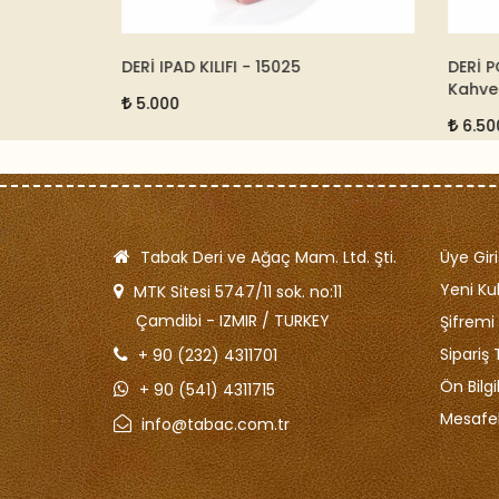
1
DERİ IPAD KILIFI - 15025
DERİ P
Kahve 
5.000
6.500
Tabak Deri ve Ağaç Mam. Ltd. Şti.
Üye Giri
Yeni Kul
MTK Sitesi 5747/11 sok. no:11
Çamdibi - IZMIR / TURKEY
Şifrem
Sipariş 
+ 90 (232) 4311701
Ön Bilg
+ 90 (541) 4311715
Mesafel
info@tabac.com.tr