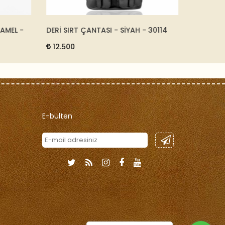
AMEL -
DERİ SIRT ÇANTASI - SİYAH - 30114
A4 DERİ E
20632
12.500
7.500
E-bülten