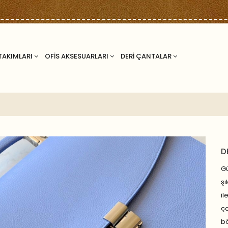
TAKIMLARI
OFİS AKSESUARLARI
DERİ ÇANTALAR
D
Gü
şı
il
ça
bö