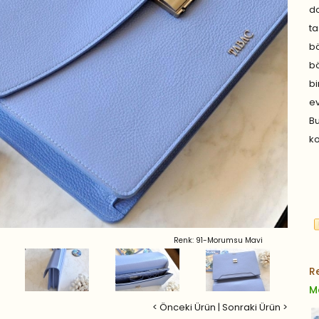
d
ta
b
bö
b
ev
B
ko
Renk: 91-Morumsu Mavi
R
M
< Önceki Ürün
|
Sonraki Ürün >