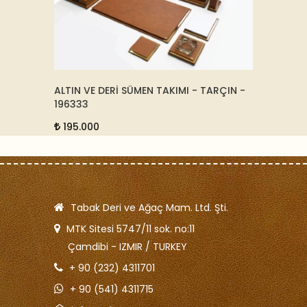
ALTIN VE DERİ SÜMEN TAKIMI - TARÇIN -
* DERİ
196333
79510
195.000
75.0
Tabak Deri ve Ağaç Mam. Ltd. Şti.
MTK Sitesi 5747/11 sok. no:11
Çamdibi - IZMIR / TURKEY
+ 90 (232) 4311701
+ 90 (541) 4311715