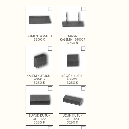
SÜMEN-465001
MASA
5500
KALEMİ-465007
6750
KALEM KUTUSU-
KÜÇÜK KUTU-
465017
465021
3250
3250
BÜYÜK KUTU-
UZUN KUTU-
465022
465023
3250
3250