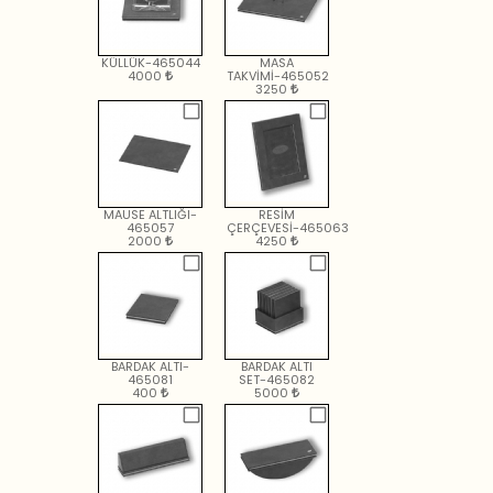
KÜLLÜK-465044
MASA
4000
TAKVİMİ-465052
3250
MAUSE ALTLIĞI-
RESİM
465057
ÇERÇEVESİ-465063
2000
4250
BARDAK ALTI-
BARDAK ALTI
465081
SET-465082
400
5000