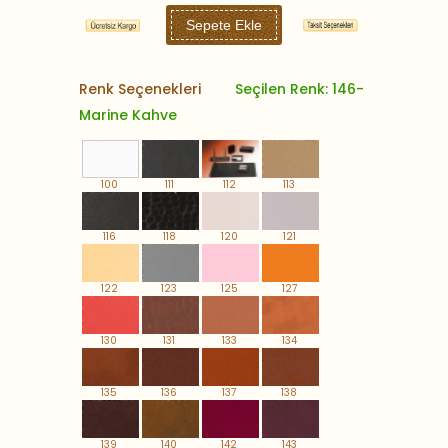
Sepete Ekle
Renk Seçenekleri
Seçilen Renk: 146-
Marine Kahve
100
111
112
113
116
118
120
121
122
123
125
127
130
131
133
134
135
136
137
138
139
140
142
143