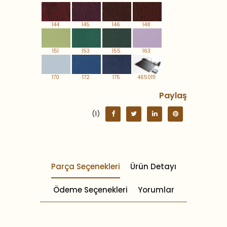
144
145
146
148
151
153
155
163
170
172
175
4650111
Paylaş
(1)
Parça Seçenekleri
Ürün Detayı
Ödeme Seçenekleri
Yorumlar