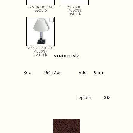
İSİMLİK-465091
PAPYALIK-
5500
465093
8500
MASA ABAJURU-
465097
17500
YENİ SETİNİZ
Kod
Ürün Adı
Adet
Birim
Toplam :
0