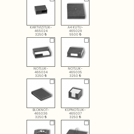
KARTVİZİTLİK-
A4 KUTU-
465024
465029
3250
5500
NOTLUK-
NOTLUK-
465034
465035
3250
3250
BLOKNOT-
KÜPNOTLUK-
465036
465037
3250
3250