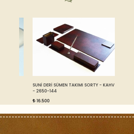
FI -
SUNİ DERİ SÜMEN TAKIMI SORTY - KAHVE
DERİ IP
- 2650-144
5.00
16.500