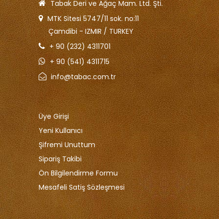
Tabak Deri ve Ağaç Mam. Ltd. Şti.
MTK Sitesi 5747/11 sok. no:11
Çamdibi - IZMIR / TURKEY
+ 90 (232) 4311701
+ 90 (541) 4311715
info@tabac.com.tr
Üye Girişi
Yeni Kullanıcı
Şifremi Unuttum
Sipariş Takibi
Ön Bilgilendirme Formu
Mesafeli Satiş Sözleşmesi