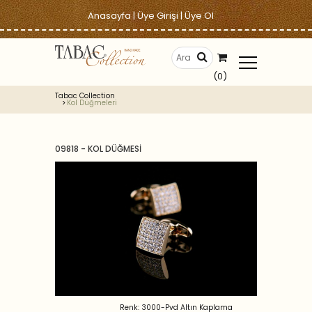
Anasayfa
|
Üye Girişi
|
Üye Ol
(0)
Tabac Collection
Kol Düğmeleri
09818 - KOL DÜĞMESİ
Renk: 3000-Pvd Altın Kaplama