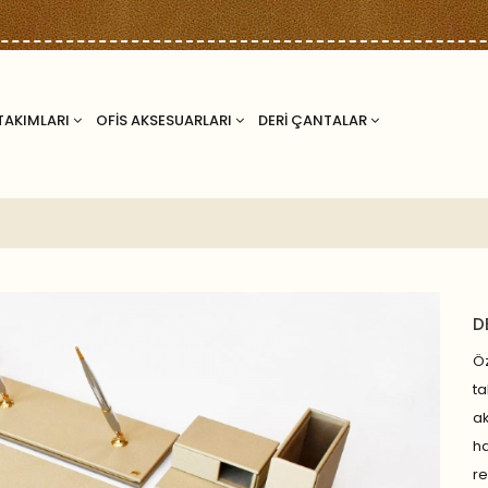
TAKIMLARI
OFİS AKSESUARLARI
DERİ ÇANTALAR
D
Öz
ta
ak
ha
r