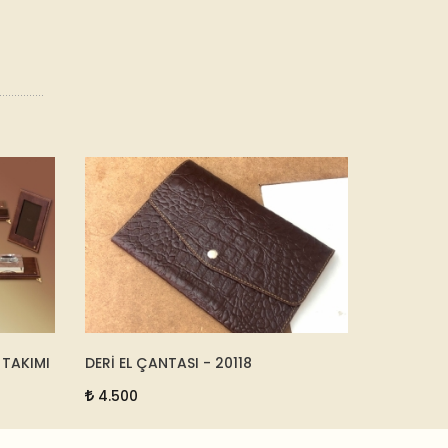
IMI
DERİ EL ÇANTASI - 20118
OTEL ODASI MA
4.500
6.750