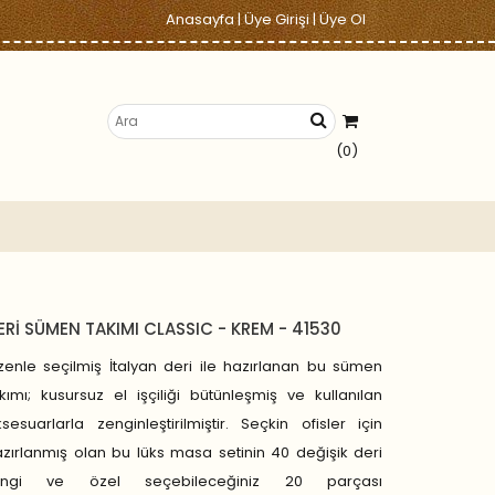
Anasayfa
|
Üye Girişi
|
Üye Ol
(0)
ERİ SÜMEN TAKIMI CLASSIC - KREM - 41530
enle seçilmiş İtalyan deri ile hazırlanan bu sümen
kımı; kusursuz el işçiliği bütünleşmiş ve kullanılan
sesuarlarla zenginleştirilmiştir. Seçkin ofisler için
zırlanmış olan bu lüks masa setinin 40 değişik deri
engi ve özel seçebileceğiniz 20 parçası