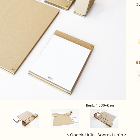
bu
R
Renk: 41530-Krem
< Önceki Ürün
|
Sonraki Ürün >