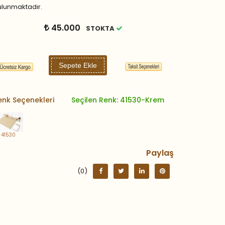
lunmaktadır.
45.000
STOKTA
Sepete Ekle
enk Seçenekleri
Seçilen Renk: 41530-Krem
41530
Paylaş
(0)