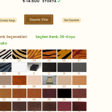
14.500
STOKTA
Sepete Ekle
enk Seçenekleri
Seçilen Renk: 36-Koyu
rako
01
03
04
05
06
07
09
10
11
12
14
15
26
27
28
29
30
31
32
33
34
35
36
37