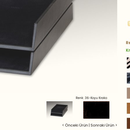
R
K
Renk: 36-Koyu Krako
< Önceki Ürün
|
Sonraki Ürün >