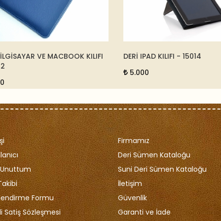
İLGİSAYAR VE MACBOOK KILIFI
DERİ IPAD KILIFI - 15014
5.000
şi
Firmamız
lanıcı
Deri Sümen Kataloğu
i Unuttum
Suni Deri Sümen Kataloğu
Takibi
İletişim
ilendirme Formu
Güvenlik
i Satiş Sözleşmesi
Garanti ve İade