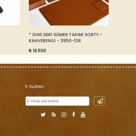
* SUNİ DERİ SÜMEN TAKIMI SORTY -
ALTIN VE 
KAHVERENGİ - 3950-138
133210
16.500
95.000
E-bülten