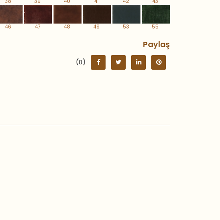
38
39
40
41
42
43
46
47
48
49
53
55
Paylaş
(0)