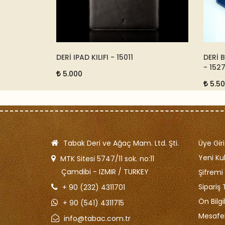
- 8117-144
DERİ IPAD KILIFI - 15011
DERİ B
- 15272
5.000
5.500
Tabak Deri ve Ağaç Mam. Ltd. Şti.
Üye Giri
Yeni Kul
MTK Sitesi 5747/11 sok. no:11
Çamdibi - IZMIR / TURKEY
Şifrem
Sipariş 
+ 90 (232) 4311701
Ön Bilg
+ 90 (541) 4311715
Mesafel
info@tabac.com.tr