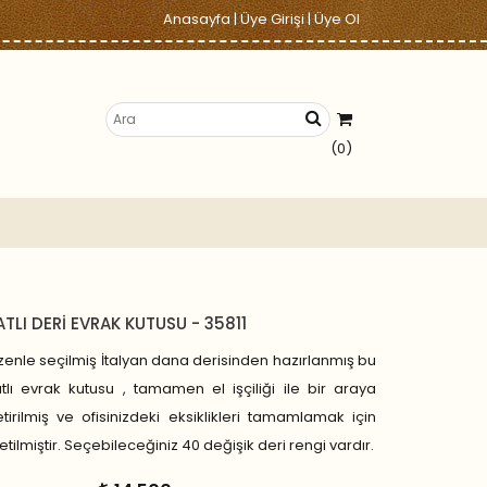
Anasayfa
|
Üye Girişi
|
Üye Ol
(0)
ATLI DERİ EVRAK KUTUSU - 35811
enle seçilmiş İtalyan dana derisinden hazırlanmış bu
tlı evrak kutusu , tamamen el işçiliği ile bir araya
tirilmiş ve ofisinizdeki eksiklikleri tamamlamak için
etilmiştir. Seçebileceğiniz 40 değişik deri rengi vardır.