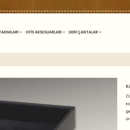
TAKIMLARI
OFİS AKSESUARLARI
DERİ ÇANTALAR
K
Öz
ka
ge
ür