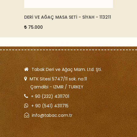
 SİYAH
DERİ VE AĞAÇ MASA SETİ - SİYAH - 113211
DERİ E
21216
75.000
15.0
Tabak Deri ve Ağaç Mam. Ltd. Şti.
MTK Sitesi 5747/11 sok. no:11
Çamdibi - IZMIR / TURKEY
+ 90 (232) 4311701
+ 90 (541) 4311715
info@tabac.com.tr