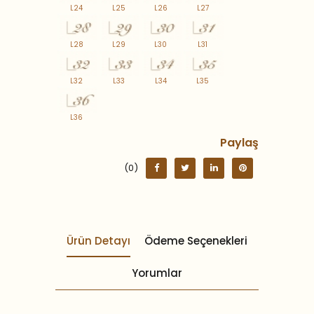
L24
L25
L26
L27
L28
L29
L30
L31
L32
L33
L34
L35
L36
Paylaş
(0)
Ürün Detayı
Ödeme Seçenekleri
Yorumlar