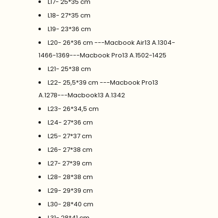
L17- 25*35 cm
L18- 27*35 cm
L19- 23*36 cm
L20- 26*36 cm ---Macbook Air13 A.1304-
1466-1369---Macbook Pro13 A.1502-1425
L21- 25*38 cm
L22- 25,5*39 cm ---Macbook Pro13
A.1278---Macbook13 A.1342
L23- 26*34,5 cm
L24- 27*36 cm
L25- 27*37 cm
L26- 27*38 cm
L27- 27*39 cm
L28- 28*38 cm
L29- 29*39 cm
L30- 28*40 cm
L31- 28*41 cm