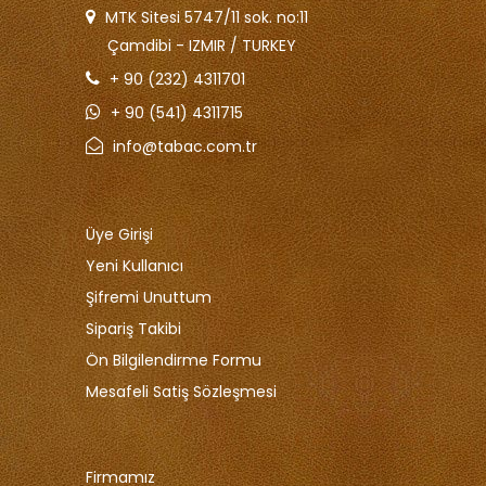
MTK Sitesi 5747/11 sok. no:11
Çamdibi - IZMIR / TURKEY
+ 90 (232) 4311701
+ 90 (541) 4311715
info@tabac.com.tr
Üye Girişi
Yeni Kullanıcı
Şifremi Unuttum
Sipariş Takibi
Ön Bilgilendirme Formu
Mesafeli Satiş Sözleşmesi
Firmamız