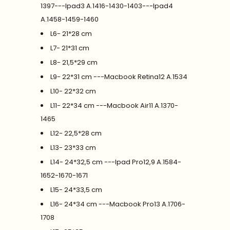
1397---Ipad3 A.1416-1430-1403---Ipad4
A.1458-1459-1460
L6- 21*28 cm
L7- 21*31 cm
L8- 21,5*29 cm
L9- 22*31 cm ---Macbook Retina12 A.1534
L10- 22*32 cm
L11- 22*34 cm ---Macbook Air11 A.1370-
1465
L12- 22,5*28 cm
L13- 23*33 cm
L14- 24*32,5 cm ---Ipad Pro12,9 A.1584-
1652-1670-1671
L15- 24*33,5 cm
L16- 24*34 cm ---Macbook Pro13 A.1706-
1708