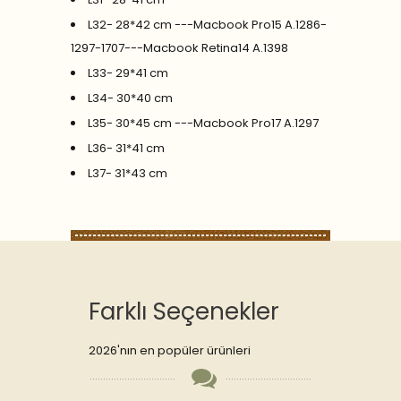
L32- 28*42 cm ---Macbook Pro15 A.1286-
1297-1707---Macbook Retina14 A.1398
L33- 29*41 cm
L34- 30*40 cm
L35- 30*45 cm ---Macbook Pro17 A.1297
L36- 31*41 cm
L37- 31*43 cm
Farklı Seçenekler
2026'nın en popüler ürünleri