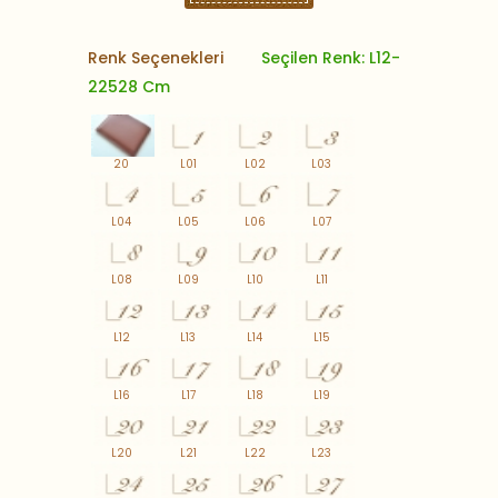
Renk Seçenekleri
Seçilen Renk: L12-
22528 Cm
20
L01
L02
L03
L04
L05
L06
L07
L08
L09
L10
L11
L12
L13
L14
L15
L16
L17
L18
L19
L20
L21
L22
L23