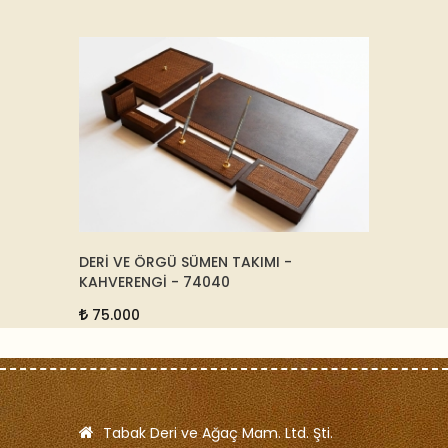
550
DERİ VE ÖRGÜ SÜMEN TAKIMI -
ALTIN 
KAHVERENGİ - 74040
95.0
75.000
Tabak Deri ve Ağaç Mam. Ltd. Şti.