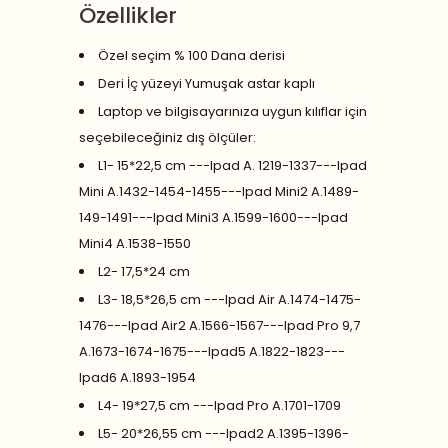
Özellikler
Özel seçim % 100 Dana derisi
Deri İç yüzeyi Yumuşak astar kaplı
Laptop ve bilgisayarınıza uygun kılıflar için
seçebileceğiniz dış ölçüler:
L1- 15*22,5 cm ---Ipad A. 1219-1337---Ipad
Mini A.1432-1454-1455---Ipad Mini2 A.1489-
149-1491---Ipad Mini3 A.1599-1600---Ipad
Mini4 A.1538-1550
L2- 17,5*24 cm
L3- 18,5*26,5 cm ---Ipad Air A.1474-1475-
1476---Ipad Air2 A.1566-1567---Ipad Pro 9,7
A.1673-1674-1675---Ipad5 A.1822-1823---
Ipad6 A.1893-1954
L4- 19*27,5 cm ---Ipad Pro A.1701-1709
L5- 20*26,55 cm ---Ipad2 A.1395-1396-