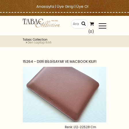
Anasayfa
|
Üye Girişi
|
Üye Ol
(0)
Tabac Collection
Deri Laptop Kılıfı
15264 - DERİ BİLGİSAYAR VE MACBOOK KILIFI
Renk: L12-22528 Cm