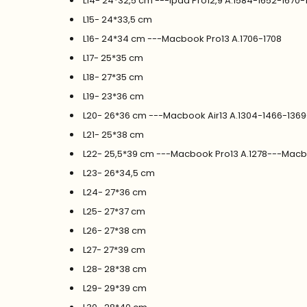
L14- 24*32,5 cm ---Ipad Pro12,9 A.1584-1652-1670-
L15- 24*33,5 cm
L16- 24*34 cm ---Macbook Pro13 A.1706-1708
L17- 25*35 cm
L18- 27*35 cm
L19- 23*36 cm
L20- 26*36 cm ---Macbook Air13 A.1304-1466-136
L21- 25*38 cm
L22- 25,5*39 cm ---Macbook Pro13 A.1278---Macb
L23- 26*34,5 cm
L24- 27*36 cm
L25- 27*37 cm
L26- 27*38 cm
L27- 27*39 cm
L28- 28*38 cm
L29- 29*39 cm