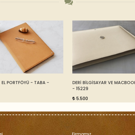
İ EL PORTFÖYÜ - TABA -
DERİ BİLGİSAYAR VE MACBOOK 
- 15229
5.500
şi
Firmamız