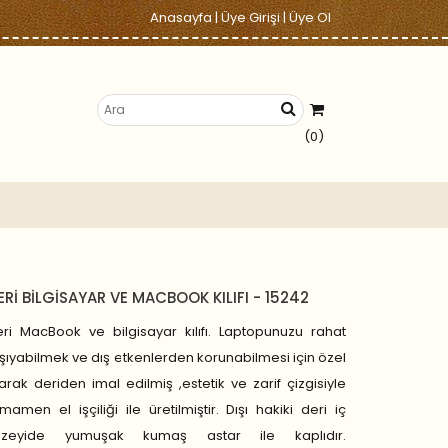
Anasayfa
|
Üye Girişi
|
Üye Ol
(0)
ERİ BİLGİSAYAR VE MACBOOK KILIFI - 15242
ri MacBook ve bilgisayar kılıfı. Laptopunuzu rahat
şıyabilmek ve dış etkenlerden korunabilmesi için özel
arak deriden imal edilmiş ,estetik ve zarif çizgisiyle
mamen el işçiliği ile üretilmiştir. Dışı hakiki deri iç
üzeyide yumuşak kumaş astar ile kaplıdır.