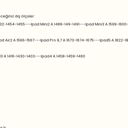
eceğiniz dış ölçüler:
.1432-1454-1455---Ipad Mini2 A.1489-149-1491---Ipad Mini3 A.1599-1600
pad Air2 A.1566-1567---Ipad Pro 9,7 A.1673-1674-1675---Ipad5 A.1822-
d3 A.1416-1430-1403---Ipad4 A.1458-1459-1460