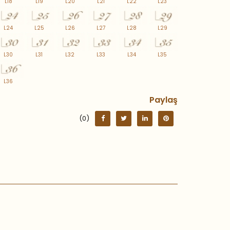
L18
L19
L20
L21
L22
L23
L24
L25
L26
L27
L28
L29
L30
L31
L32
L33
L34
L35
L36
Paylaş
(0)