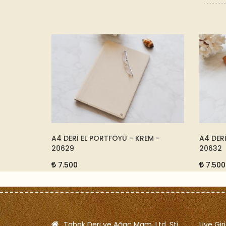
 8102
A4 DERİ EL PORTFÖYÜ - KREM -
A4 DER
20629
20632
7.500
7.500
Tabak Deri ve Ağaç Mam. Ltd. Şti.
Üye Giri