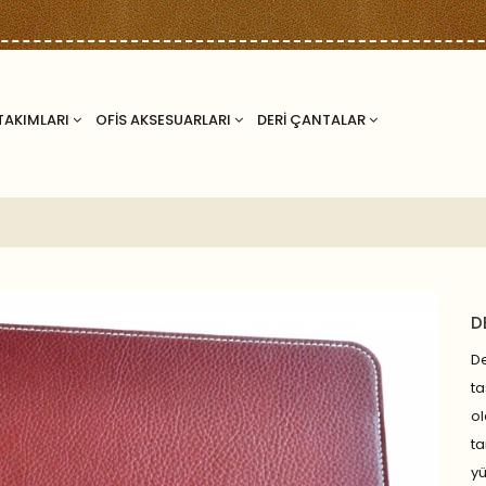
TAKIMLARI
OFİS AKSESUARLARI
DERİ ÇANTALAR
D
De
ta
ol
ta
y