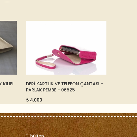
KILIFI
DERİ KARTLIK VE TELEFON ÇANTASI -
DERİ MAS
PARLAK PEMBE - 06525
TUTUCU -
4.000
12.500
E-bülten