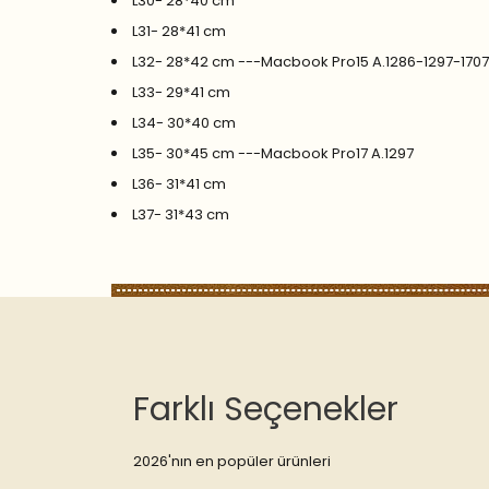
L30- 28*40 cm
L31- 28*41 cm
L32- 28*42 cm ---Macbook Pro15 A.1286-1297-170
L33- 29*41 cm
L34- 30*40 cm
L35- 30*45 cm ---Macbook Pro17 A.1297
L36- 31*41 cm
L37- 31*43 cm
Farklı Seçenekler
2026'nın en popüler ürünleri