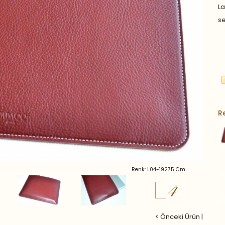
L
se
R
Renk: L04-19275 Cm
< Önceki Ürün
|