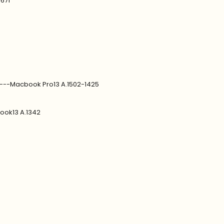
1671
9---Macbook Pro13 A.1502-1425
ook13 A.1342