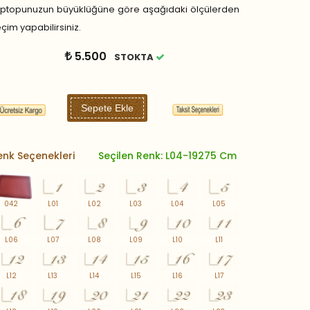
aptopunuzun büyüklüğüne göre aşağıdaki ölçülerden
çim yapabilirsiniz.
5.500
STOKTA
Sepete Ekle
enk Seçenekleri
Seçilen Renk: L04-19275 Cm
042
L01
L02
L03
L04
L05
L06
L07
L08
L09
L10
L11
L12
L13
L14
L15
L16
L17