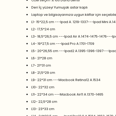
Özel seçim % 100 Dana derisi
Deri İç yüzeyi Yumuşak astar kaplı
Laptop ve bilgisayarınıza uygun kılıflar için seçebil
L1- 15*22,5 cm ---Ipad A. 1219-1337---Ipad Mini A
L2- 17,5*24 cm
L3- 18,5*26,5 cm ---Ipad Air A.1474-1475-1476---I
L4- 19*27,5 cm ---Ipad Pro A.1701-1709
L5- 20*26,55 cm ---Ipad2 A.1395-1396-1397---Ipa
L6- 21*28 cm
L7- 21*31 cm
L8- 21,5*29 cm
L9- 22*31 cm ---Macbook Retina12 A.1534
L10- 22*32 cm
L11- 22*34 cm ---Macbook Air11 A.1370-1465
L12- 22,5*28 cm
L13- 23*33 cm