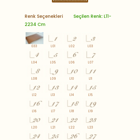
Renk Seçenekleri
Seçilen Renk: L11-
2234 Cm
033
L01
L02
L03
L04
L05
L06
L07
L08
L09
L10
L11
L12
L13
L14
L15
L16
L17
L18
L19
L20
L21
L22
L23