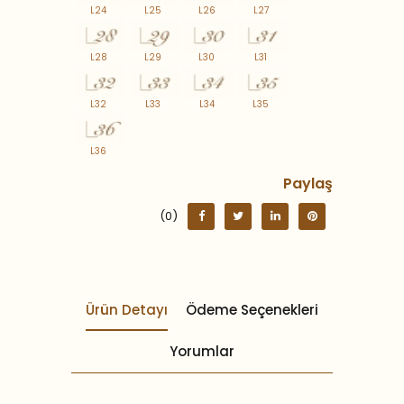
L24
L25
L26
L27
L28
L29
L30
L31
L32
L33
L34
L35
L36
Paylaş
(0)
Ürün Detayı
Ödeme Seçenekleri
Yorumlar