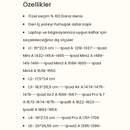
Özellikler
Özel seçim % 100 Dana derisi
Deri İç yüzeyi Yumuşak astar kaplı
Laptop ve bilgisayarınıza uygun kılıflar için
seçebileceğiniz dış ölçüler:
L1- 15*22,5 cm ---Ipad A. 1219-1337---Ipad
Mini A.1432-1454-1455---Ipad Mini2 A.1489-
149-1491---Ipad Mini3 A.1599-1600---Ipad
Mini4 A.1538-1550
L2- 17,5*24 cm
L3- 18,5*26,5 cm ---Ipad Air A.1474-1475-
1476---Ipad Air2 A.1566-1567---Ipad Pro 9,7
A.1673-1674-1675---Ipad5 A.1822-1823---
Ipad6 A.1893-1954
L4- 19*27,5 cm ---Ipad Pro A.1701-1709
L5- 20*26,55 cm ---Ipad2 A.1395-1396-