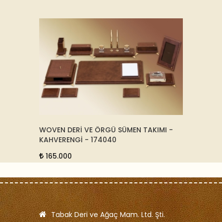
FI -
WOVEN DERİ VE ÖRGÜ SÜMEN TAKIMI -
ÇOK RE
KAHVERENGİ - 174040
33566
165.000
12.5
Tabak Deri ve Ağaç Mam. Ltd. Şti.