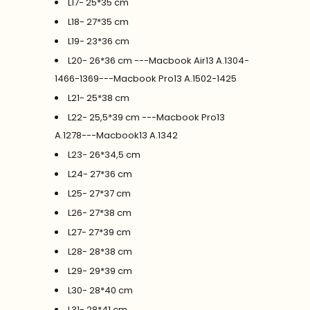
L17- 25*35 cm
L18- 27*35 cm
L19- 23*36 cm
L20- 26*36 cm ---Macbook Air13 A.1304-
1466-1369---Macbook Pro13 A.1502-1425
L21- 25*38 cm
L22- 25,5*39 cm ---Macbook Pro13
A.1278---Macbook13 A.1342
L23- 26*34,5 cm
L24- 27*36 cm
L25- 27*37 cm
L26- 27*38 cm
L27- 27*39 cm
L28- 28*38 cm
L29- 29*39 cm
L30- 28*40 cm
L31- 28*41 cm