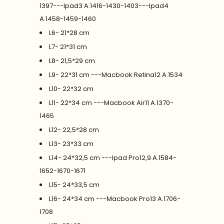
1397---Ipad3 A.1416-1430-1403---Ipad4
A.1458-1459-1460
L6- 21*28 cm
L7- 21*31 cm
L8- 21,5*29 cm
L9- 22*31 cm ---Macbook Retina12 A.1534
L10- 22*32 cm
L11- 22*34 cm ---Macbook Air11 A.1370-
1465
L12- 22,5*28 cm
L13- 23*33 cm
L14- 24*32,5 cm ---Ipad Pro12,9 A.1584-
1652-1670-1671
L15- 24*33,5 cm
L16- 24*34 cm ---Macbook Pro13 A.1706-
1708