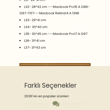
L32- 28*42 cm ---Macbook Pro15 A.1286-
1297-1707---Macbook Retina14 A.1398
L33- 29*41 cm
L34- 30*40 cm
L35- 30*45 cm ---Macbook Pro17 A.1297
L36- 31*41 cm
L37- 31*43 cm
Farklı Seçenekler
2026'nın en popüler ürünleri