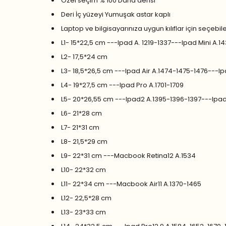
Özel seçim % 100 Dana derisi
Deri İç yüzeyi Yumuşak astar kaplı
Laptop ve bilgisayarınıza uygun kılıflar için seçebil
L1- 15*22,5 cm ---Ipad A. 1219-1337---Ipad Mini A
L2- 17,5*24 cm
L3- 18,5*26,5 cm ---Ipad Air A.1474-1475-1476---I
L4- 19*27,5 cm ---Ipad Pro A.1701-1709
L5- 20*26,55 cm ---Ipad2 A.1395-1396-1397---Ipa
L6- 21*28 cm
L7- 21*31 cm
L8- 21,5*29 cm
L9- 22*31 cm ---Macbook Retina12 A.1534
L10- 22*32 cm
L11- 22*34 cm ---Macbook Air11 A.1370-1465
L12- 22,5*28 cm
L13- 23*33 cm