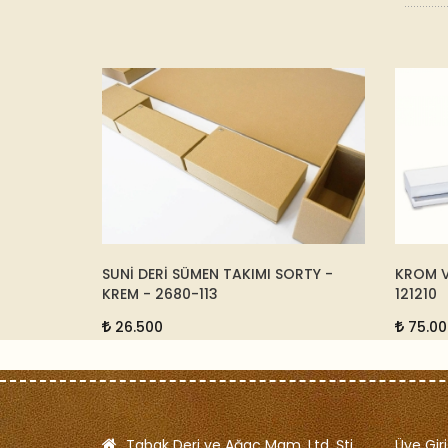
SORTY -
SUNİ DERİ SÜMEN TAKIMI SORTY -
KROM V
KREM - 2680-113
121210
26.500
75.00
Tabak Deri ve Ağaç Mam. Ltd. Şti.
Üye Giri