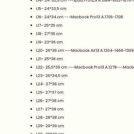
L14- 24*32,5 cm ---Ipad Pro12,9 A.1584-1652-1670-
L15- 24*33,5 cm
L16- 24*34 cm ---Macbook Pro13 A.1706-1708
L17- 25*35 cm
L18- 27*35 cm
L19- 23*36 cm
L20- 26*36 cm ---Macbook Air13 A.1304-1466-136
L21- 25*38 cm
L22- 25,5*39 cm ---Macbook Pro13 A.1278---Macb
L23- 26*34,5 cm
L24- 27*36 cm
L25- 27*37 cm
L26- 27*38 cm
L27- 27*39 cm
L28- 28*38 cm
L29- 29*39 cm