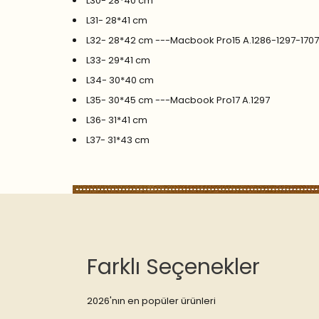
L30- 28*40 cm
L31- 28*41 cm
L32- 28*42 cm ---Macbook Pro15 A.1286-1297-170
L33- 29*41 cm
L34- 30*40 cm
L35- 30*45 cm ---Macbook Pro17 A.1297
L36- 31*41 cm
L37- 31*43 cm
Farklı Seçenekler
2026'nın en popüler ürünleri