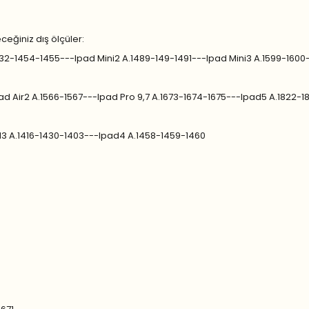
eceğiniz dış ölçüler:
.1432-1454-1455---Ipad Mini2 A.1489-149-1491---Ipad Mini3 A.1599-1600
pad Air2 A.1566-1567---Ipad Pro 9,7 A.1673-1674-1675---Ipad5 A.1822-
d3 A.1416-1430-1403---Ipad4 A.1458-1459-1460