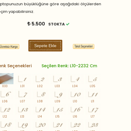
aptopunuzun büyüklüğüne göre aşağıdaki ölçülerden
çim yapabilirsiniz.
5.500
STOKTA
Sepete Ekle
enk Seçenekleri
Seçilen Renk: L10-2232 Cm
033
L01
L02
L03
L04
L05
L06
L07
L08
L09
L10
L11
L12
L13
L14
L15
L16
L17