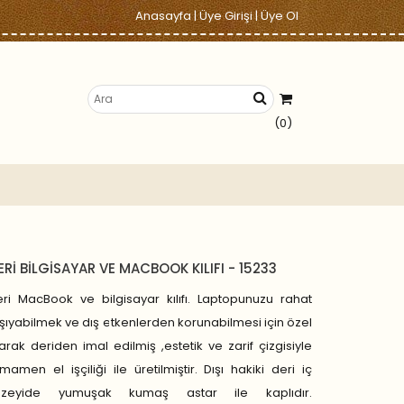
Anasayfa
|
Üye Girişi
|
Üye Ol
(0)
ERİ BİLGİSAYAR VE MACBOOK KILIFI - 15233
ri MacBook ve bilgisayar kılıfı. Laptopunuzu rahat
şıyabilmek ve dış etkenlerden korunabilmesi için özel
arak deriden imal edilmiş ,estetik ve zarif çizgisiyle
mamen el işçiliği ile üretilmiştir. Dışı hakiki deri iç
üzeyide yumuşak kumaş astar ile kaplıdır.