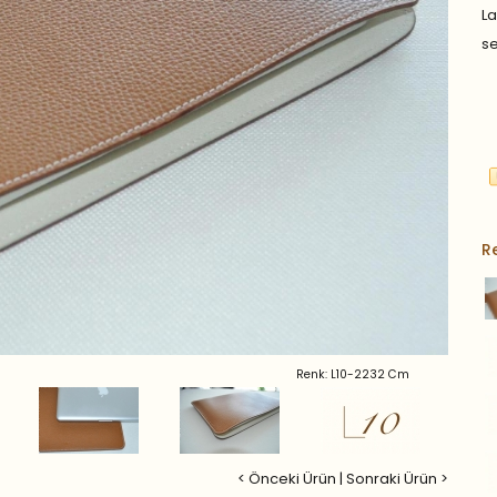
L
se
R
Renk: L10-2232 Cm
< Önceki Ürün
|
Sonraki Ürün >