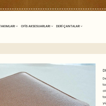
TAKIMLARI
OFİS AKSESUARLARI
DERİ ÇANTALAR
D
De
ta
ol
ta
y