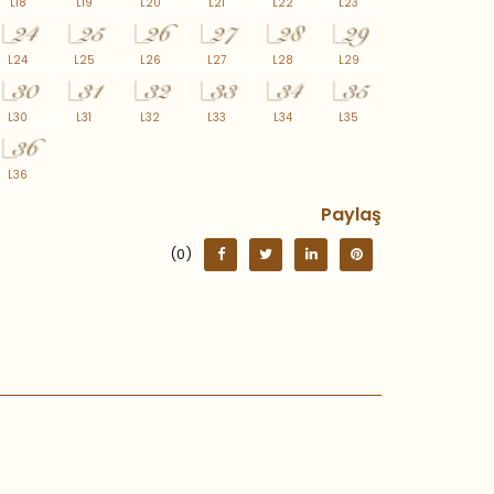
L18
L19
L20
L21
L22
L23
L24
L25
L26
L27
L28
L29
L30
L31
L32
L33
L34
L35
L36
Paylaş
(0)