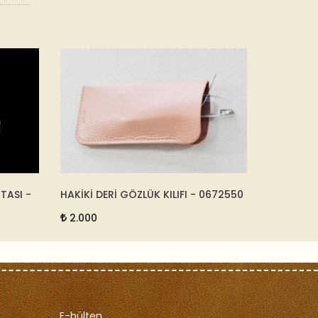
TASI -
HAKİKİ DERİ GÖZLÜK KILIFI - 0672550
KRİSTAL M
2.000
12.500
E-bülten