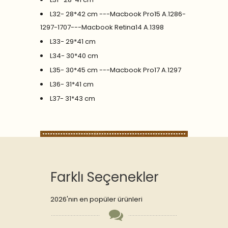
L32- 28*42 cm ---Macbook Pro15 A.1286-
1297-1707---Macbook Retina14 A.1398
L33- 29*41 cm
L34- 30*40 cm
L35- 30*45 cm ---Macbook Pro17 A.1297
L36- 31*41 cm
L37- 31*43 cm
Farklı Seçenekler
2026'nın en popüler ürünleri