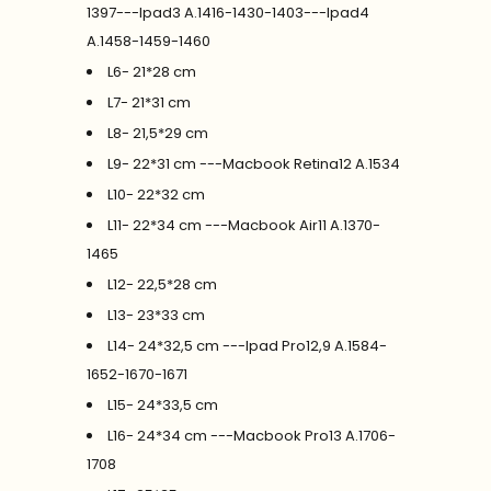
1397---Ipad3 A.1416-1430-1403---Ipad4
A.1458-1459-1460
L6- 21*28 cm
L7- 21*31 cm
L8- 21,5*29 cm
L9- 22*31 cm ---Macbook Retina12 A.1534
L10- 22*32 cm
L11- 22*34 cm ---Macbook Air11 A.1370-
1465
L12- 22,5*28 cm
L13- 23*33 cm
L14- 24*32,5 cm ---Ipad Pro12,9 A.1584-
1652-1670-1671
L15- 24*33,5 cm
L16- 24*34 cm ---Macbook Pro13 A.1706-
1708