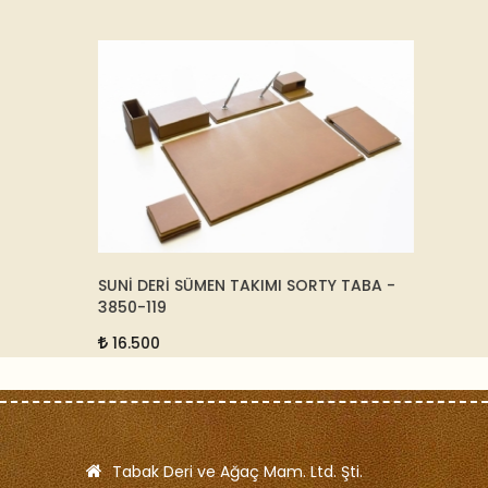
8497
SUNİ DERİ SÜMEN TAKIMI SORTY TABA -
DERİ E
3850-119
25116
16.500
15.0
Tabak Deri ve Ağaç Mam. Ltd. Şti.