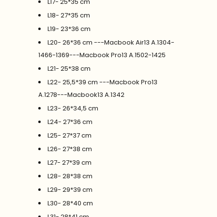
L17- 25*35 cm
L18- 27*35 cm
L19- 23*36 cm
L20- 26*36 cm ---Macbook Air13 A.1304-
1466-1369---Macbook Pro13 A.1502-1425
L21- 25*38 cm
L22- 25,5*39 cm ---Macbook Pro13
A.1278---Macbook13 A.1342
L23- 26*34,5 cm
L24- 27*36 cm
L25- 27*37 cm
L26- 27*38 cm
L27- 27*39 cm
L28- 28*38 cm
L29- 29*39 cm
L30- 28*40 cm
L31- 28*41 cm