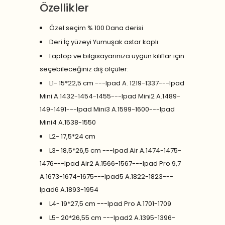
Özellikler
Özel seçim % 100 Dana derisi
Deri İç yüzeyi Yumuşak astar kaplı
Laptop ve bilgisayarınıza uygun kılıflar için
seçebileceğiniz dış ölçüler:
L1- 15*22,5 cm ---Ipad A. 1219-1337---Ipad
Mini A.1432-1454-1455---Ipad Mini2 A.1489-
149-1491---Ipad Mini3 A.1599-1600---Ipad
Mini4 A.1538-1550
L2- 17,5*24 cm
L3- 18,5*26,5 cm ---Ipad Air A.1474-1475-
1476---Ipad Air2 A.1566-1567---Ipad Pro 9,7
A.1673-1674-1675---Ipad5 A.1822-1823---
Ipad6 A.1893-1954
L4- 19*27,5 cm ---Ipad Pro A.1701-1709
L5- 20*26,55 cm ---Ipad2 A.1395-1396-