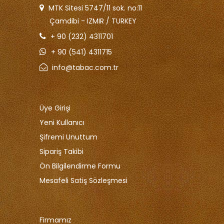
MTK Sitesi 5747/11 sok. no:11
Çamdibi - IZMIR / TURKEY
+ 90 (232) 4311701
+ 90 (541) 4311715
info@tabac.com.tr
Üye Girişi
Yeni Kullanıcı
Şifremi Unuttum
Sipariş Takibi
Ön Bilgilendirme Formu
Mesafeli Satiş Sözleşmesi
Firmamız