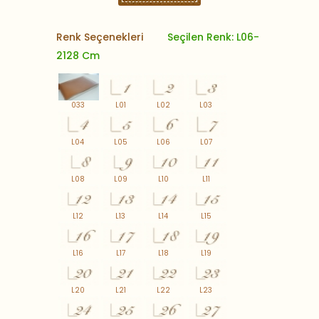
Renk Seçenekleri
Seçilen Renk: L06-
2128 Cm
033
L01
L02
L03
L04
L05
L06
L07
L08
L09
L10
L11
L12
L13
L14
L15
L16
L17
L18
L19
L20
L21
L22
L23