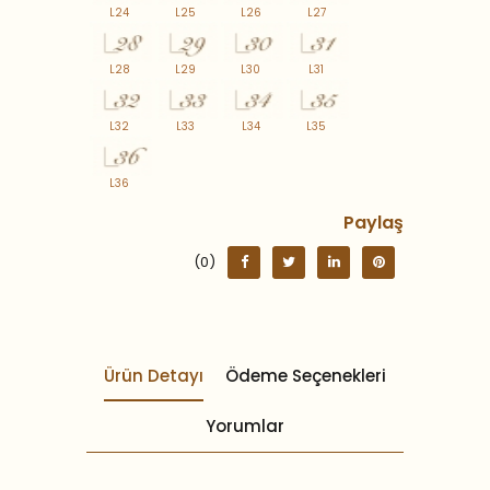
L24
L25
L26
L27
L28
L29
L30
L31
L32
L33
L34
L35
L36
Paylaş
(0)
Ürün Detayı
Ödeme Seçenekleri
Yorumlar