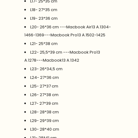
L17- 25*35 cm
L18- 27*35 cm
L19- 23*36 cm
L20- 26*36 cm ---Macbook Air13 A.1304-
1466-1369---Macbook Pro13 A.1502-1425
L21- 25*38 cm
L22- 25,5*39 cm ---Macbook Pro13
A.1278---Macbook13 A.1342
L23- 26*34,5 cm
L24- 27*36 cm
L25- 27*37 cm
L26- 27*38 cm
L27- 27*39 cm
L28- 28*38 cm
L29- 29*39 cm
L30- 28*40 cm
L31- 28*41 cm