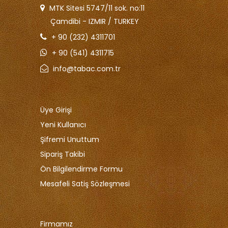
MTK Sitesi 5747/11 sok. no:11
Çamdibi - IZMIR / TURKEY
+ 90 (232) 4311701
+ 90 (541) 4311715
info@tabac.com.tr
Üye Girişi
Yeni Kullanıcı
Şifremi Unuttum
Sipariş Takibi
Ön Bilgilendirme Formu
Mesafeli Satiş Sözleşmesi
Firmamız