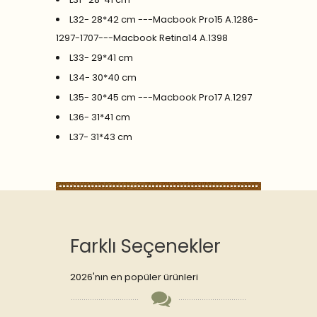
L32- 28*42 cm ---Macbook Pro15 A.1286-
1297-1707---Macbook Retina14 A.1398
L33- 29*41 cm
L34- 30*40 cm
L35- 30*45 cm ---Macbook Pro17 A.1297
L36- 31*41 cm
L37- 31*43 cm
Farklı Seçenekler
2026'nın en popüler ürünleri