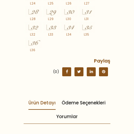
L24
L25
L26
L27
L28
L29
L30
L31
L32
L33
L34
L35
L36
Paylaş
(0)
Ürün Detayı
Ödeme Seçenekleri
Yorumlar