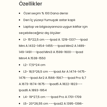
Özellikler
Özel seçim % 100 Dana derisi
Deri İç yüzeyi Yumuşak astar kaplı
Laptop ve bilgisayarınıza uygun kılıflar için
seçebileceğiniz dış ölçüler:
L1- 15*22,5 cm ---Ipad A. 1219-1337---Ipad
Mini A.1432-1454-1455---Ipad Mini2 A.1489-
149-1491---Ipad Mini3 A.1599-1600---Ipad
Mini4 A.1538-1550
L2- 17,5*24 cm
L3- 18,5*26,5 cm ---Ipad Air A.1474-1475-
1476---Ipad Air2 A.1566-1567---Ipad Pro 9,7
A.1673-1674-1675---Ipad5 A.1822-1823---
Ipad6 A.1893-1954
L4- 19*27,5 cm ---Ipad Pro A.1701-1709
L5- 20*26,55 cm ---Ipad2 A.1395-1396-