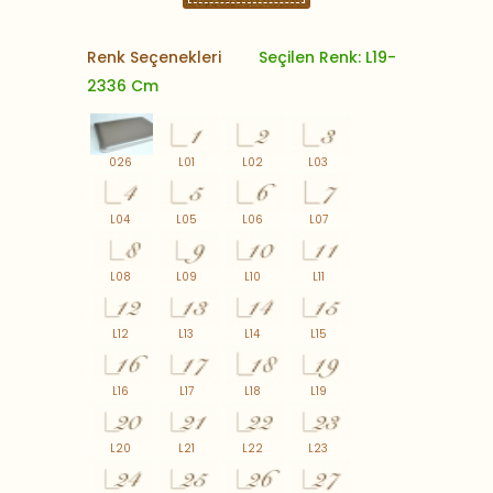
Renk Seçenekleri
Seçilen Renk: L19-
2336 Cm
026
L01
L02
L03
L04
L05
L06
L07
L08
L09
L10
L11
L12
L13
L14
L15
L16
L17
L18
L19
L20
L21
L22
L23