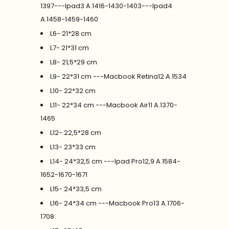
1397---Ipad3 A.1416-1430-1403---Ipad4
A.1458-1459-1460
L6- 21*28 cm
L7- 21*31 cm
L8- 21,5*29 cm
L9- 22*31 cm ---Macbook Retina12 A.1534
L10- 22*32 cm
L11- 22*34 cm ---Macbook Air11 A.1370-
1465
L12- 22,5*28 cm
L13- 23*33 cm
L14- 24*32,5 cm ---Ipad Pro12,9 A.1584-
1652-1670-1671
L15- 24*33,5 cm
L16- 24*34 cm ---Macbook Pro13 A.1706-
1708