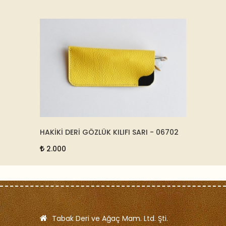
-
HAKİKİ DERİ GÖZLÜK KILIFI SARI - 06702
DERİ V
MAUN 
2.000
75.0
Tabak Deri ve Ağaç Mam. Ltd. Şti.