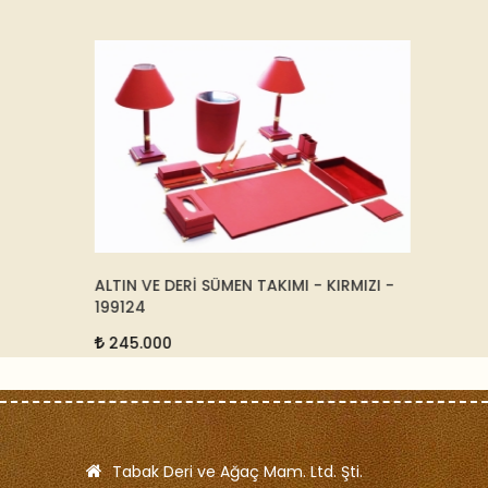
46
ALTIN VE DERİ SÜMEN TAKIMI - KIRMIZI -
* SUNİ
199124
- 3850
245.000
16.5
Tabak Deri ve Ağaç Mam. Ltd. Şti.