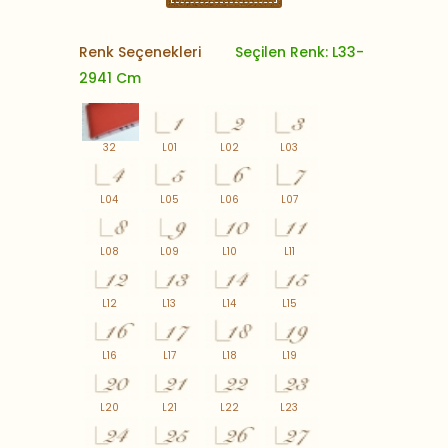
Renk Seçenekleri
Seçilen Renk: L33-
2941 Cm
32
L01
L02
L03
L04
L05
L06
L07
L08
L09
L10
L11
L12
L13
L14
L15
L16
L17
L18
L19
L20
L21
L22
L23