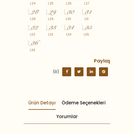
L24
L25
L26
L27
L28
L29
L30
L31
L32
L33
L34
L35
L36
Paylaş
(0)
Ürün Detayı
Ödeme Seçenekleri
Yorumlar