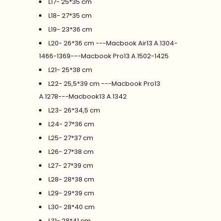
L17- 25*35 cm
L18- 27*35 cm
L19- 23*36 cm
L20- 26*36 cm ---Macbook Air13 A.1304-
1466-1369---Macbook Pro13 A.1502-1425
L21- 25*38 cm
L22- 25,5*39 cm ---Macbook Pro13
A.1278---Macbook13 A.1342
L23- 26*34,5 cm
L24- 27*36 cm
L25- 27*37 cm
L26- 27*38 cm
L27- 27*39 cm
L28- 28*38 cm
L29- 29*39 cm
L30- 28*40 cm
L31- 28*41 cm