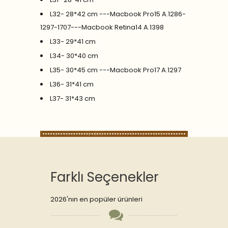
L32- 28*42 cm ---Macbook Pro15 A.1286-
1297-1707---Macbook Retina14 A.1398
L33- 29*41 cm
L34- 30*40 cm
L35- 30*45 cm ---Macbook Pro17 A.1297
L36- 31*41 cm
L37- 31*43 cm
Farklı Seçenekler
2026'nın en popüler ürünleri