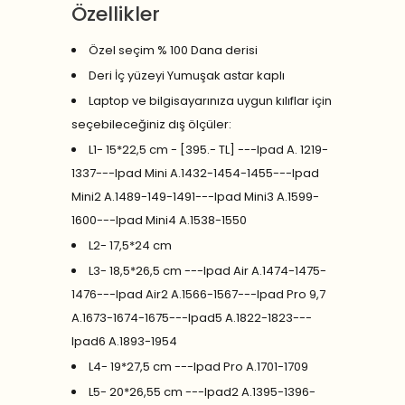
Özellikler
Özel seçim % 100 Dana derisi
Deri İç yüzeyi Yumuşak astar kaplı
Laptop ve bilgisayarınıza uygun kılıflar için
seçebileceğiniz dış ölçüler:
L1- 15*22,5 cm - [395.- TL] ---Ipad A. 1219-
1337---Ipad Mini A.1432-1454-1455---Ipad
Mini2 A.1489-149-1491---Ipad Mini3 A.1599-
1600---Ipad Mini4 A.1538-1550
L2- 17,5*24 cm
L3- 18,5*26,5 cm ---Ipad Air A.1474-1475-
1476---Ipad Air2 A.1566-1567---Ipad Pro 9,7
A.1673-1674-1675---Ipad5 A.1822-1823---
Ipad6 A.1893-1954
L4- 19*27,5 cm ---Ipad Pro A.1701-1709
L5- 20*26,55 cm ---Ipad2 A.1395-1396-