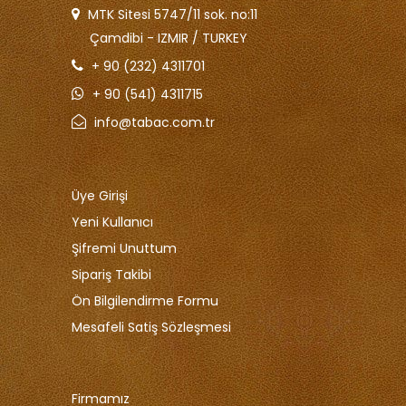
MTK Sitesi 5747/11 sok. no:11
Çamdibi - IZMIR / TURKEY
+ 90 (232) 4311701
+ 90 (541) 4311715
info@tabac.com.tr
Üye Girişi
Yeni Kullanıcı
Şifremi Unuttum
Sipariş Takibi
Ön Bilgilendirme Formu
Mesafeli Satiş Sözleşmesi
Firmamız