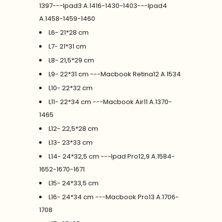
1397---Ipad3 A.1416-1430-1403---Ipad4
A.1458-1459-1460
L6- 21*28 cm
L7- 21*31 cm
L8- 21,5*29 cm
L9- 22*31 cm ---Macbook Retina12 A.1534
L10- 22*32 cm
L11- 22*34 cm ---Macbook Air11 A.1370-
1465
L12- 22,5*28 cm
L13- 23*33 cm
L14- 24*32,5 cm ---Ipad Pro12,9 A.1584-
1652-1670-1671
L15- 24*33,5 cm
L16- 24*34 cm ---Macbook Pro13 A.1706-
1708