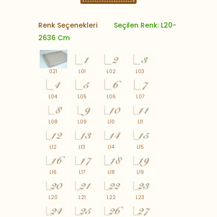
Renk Seçenekleri
Seçilen Renk: L20-
2636 Cm
021
L01
L02
L03
L04
L05
L06
L07
L08
L09
L10
L11
L12
L13
L14
L15
L16
L17
L18
L19
L20
L21
L22
L23