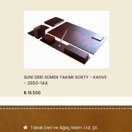
SUNİ DERİ SÜMEN TAKIMI SORTY - KAHVE
DERİ V
- 2650-144
SİYAH 
16.500
75.0
Tabak Deri ve Ağaç Mam. Ltd. Şti.