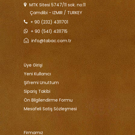
MTK Sitesi 5747/11 sok. no:11
Çamdibi - IZMIR / TURKEY
+ 90 (232) 4311701
+ 90 (541) 4311715
info@tabac.com.tr
Üye Girişi
Yeni Kullanıcı
Şifremi Unuttum
Sipariş Takibi
Ön Bilgilendirme Formu
Mesafeli Satiş Sözleşmesi
Firmamız