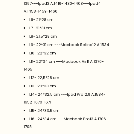
1397---Ipad3 A.1416-1430-1403---Ipad4
A.1458-1459-1460
L6- 21*28 cm
L7- 21*31 cm
L8- 21,5*29 cm
L9- 22*31 cm ---Macbook Retina12 A.1534
L10- 22*32 cm
L11- 22*34 cm ---Macbook Air11 A.1370-
1465
L12- 22,5*28 cm
L13- 23*33 cm
L14- 24*32,5 cm ---Ipad Pro12,9 A.1584-
1652-1670-1671
L15- 24*33,5 cm
L16- 24*34 cm ---Macbook Pro13 A.1706-
1708