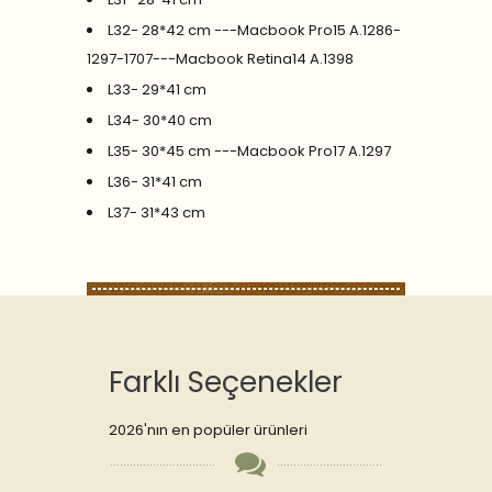
L32- 28*42 cm ---Macbook Pro15 A.1286-
1297-1707---Macbook Retina14 A.1398
L33- 29*41 cm
L34- 30*40 cm
L35- 30*45 cm ---Macbook Pro17 A.1297
L36- 31*41 cm
L37- 31*43 cm
Farklı Seçenekler
2026'nın en popüler ürünleri