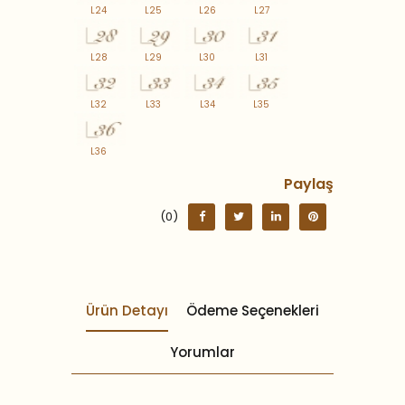
L24
L25
L26
L27
L28
L29
L30
L31
L32
L33
L34
L35
L36
Paylaş
(0)
Ürün Detayı
Ödeme Seçenekleri
Yorumlar