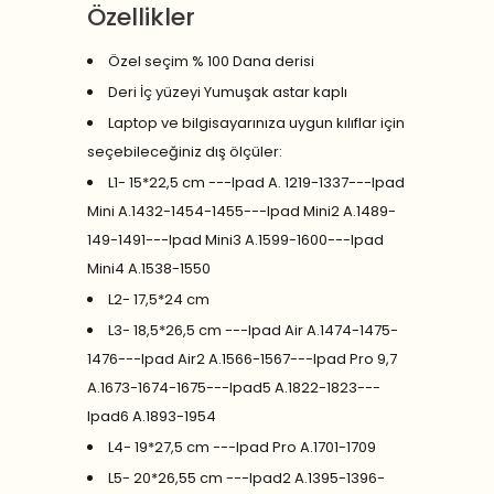
Özellikler
Özel seçim % 100 Dana derisi
Deri İç yüzeyi Yumuşak astar kaplı
Laptop ve bilgisayarınıza uygun kılıflar için
seçebileceğiniz dış ölçüler:
L1- 15*22,5 cm ---Ipad A. 1219-1337---Ipad
Mini A.1432-1454-1455---Ipad Mini2 A.1489-
149-1491---Ipad Mini3 A.1599-1600---Ipad
Mini4 A.1538-1550
L2- 17,5*24 cm
L3- 18,5*26,5 cm ---Ipad Air A.1474-1475-
1476---Ipad Air2 A.1566-1567---Ipad Pro 9,7
A.1673-1674-1675---Ipad5 A.1822-1823---
Ipad6 A.1893-1954
L4- 19*27,5 cm ---Ipad Pro A.1701-1709
L5- 20*26,55 cm ---Ipad2 A.1395-1396-