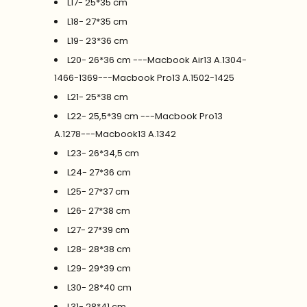
L17- 25*35 cm
L18- 27*35 cm
L19- 23*36 cm
L20- 26*36 cm ---Macbook Air13 A.1304-
1466-1369---Macbook Pro13 A.1502-1425
L21- 25*38 cm
L22- 25,5*39 cm ---Macbook Pro13
A.1278---Macbook13 A.1342
L23- 26*34,5 cm
L24- 27*36 cm
L25- 27*37 cm
L26- 27*38 cm
L27- 27*39 cm
L28- 28*38 cm
L29- 29*39 cm
L30- 28*40 cm
L31- 28*41 cm