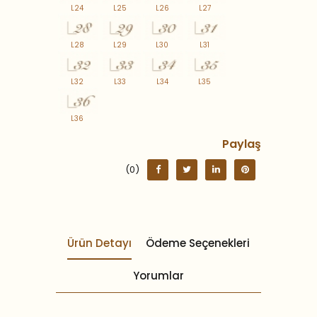
L24
L25
L26
L27
L28
L29
L30
L31
L32
L33
L34
L35
L36
Paylaş
(0)
Ürün Detayı
Ödeme Seçenekleri
Yorumlar