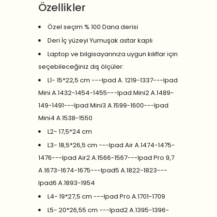
Özellikler
Özel seçim % 100 Dana derisi
Deri İç yüzeyi Yumuşak astar kaplı
Laptop ve bilgisayarınıza uygun kılıflar için
seçebileceğiniz dış ölçüler:
L1- 15*22,5 cm ---Ipad A. 1219-1337---Ipad
Mini A.1432-1454-1455---Ipad Mini2 A.1489-
149-1491---Ipad Mini3 A.1599-1600---Ipad
Mini4 A.1538-1550
L2- 17,5*24 cm
L3- 18,5*26,5 cm ---Ipad Air A.1474-1475-
1476---Ipad Air2 A.1566-1567---Ipad Pro 9,7
A.1673-1674-1675---Ipad5 A.1822-1823---
Ipad6 A.1893-1954
L4- 19*27,5 cm ---Ipad Pro A.1701-1709
L5- 20*26,55 cm ---Ipad2 A.1395-1396-