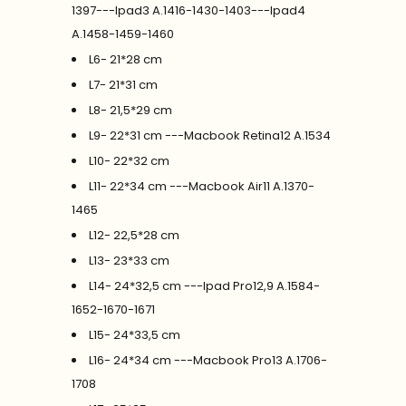
1397---Ipad3 A.1416-1430-1403---Ipad4
A.1458-1459-1460
L6- 21*28 cm
L7- 21*31 cm
L8- 21,5*29 cm
L9- 22*31 cm ---Macbook Retina12 A.1534
L10- 22*32 cm
L11- 22*34 cm ---Macbook Air11 A.1370-
1465
L12- 22,5*28 cm
L13- 23*33 cm
L14- 24*32,5 cm ---Ipad Pro12,9 A.1584-
1652-1670-1671
L15- 24*33,5 cm
L16- 24*34 cm ---Macbook Pro13 A.1706-
1708