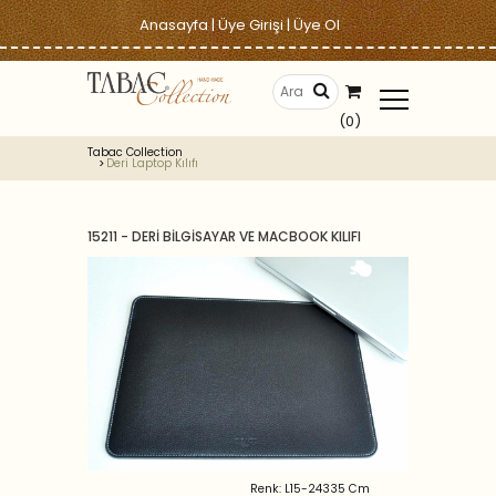
Anasayfa
|
Üye Girişi
|
Üye Ol
(0)
Tabac Collection
Deri Laptop Kılıfı
15211 - DERİ BİLGİSAYAR VE MACBOOK KILIFI
Renk: L15-24335 Cm