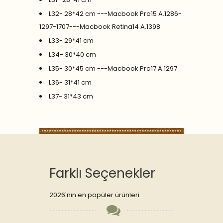
L32- 28*42 cm ---Macbook Pro15 A.1286-
1297-1707---Macbook Retina14 A.1398
L33- 29*41 cm
L34- 30*40 cm
L35- 30*45 cm ---Macbook Pro17 A.1297
L36- 31*41 cm
L37- 31*43 cm
Farklı Seçenekler
2026'nın en popüler ürünleri