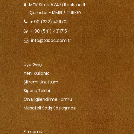
MTK Sitesi 5747/11 sok. no:11
Çamdibi - IZMIR / TURKEY
+ 90 (232) 4311701
+ 90 (541) 4311715
info@tabac.com.tr
Üye Girişi
Yeni Kullanıcı
Şifremi Unuttum
Sipariş Takibi
Ön Bilgilendirme Formu
Mesafeli Satiş Sözleşmesi
Firmamız