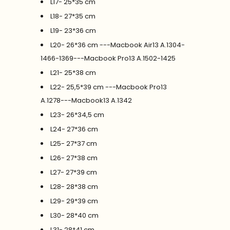
L17- 25*35 cm
L18- 27*35 cm
L19- 23*36 cm
L20- 26*36 cm ---Macbook Air13 A.1304-
1466-1369---Macbook Pro13 A.1502-1425
L21- 25*38 cm
L22- 25,5*39 cm ---Macbook Pro13
A.1278---Macbook13 A.1342
L23- 26*34,5 cm
L24- 27*36 cm
L25- 27*37 cm
L26- 27*38 cm
L27- 27*39 cm
L28- 28*38 cm
L29- 29*39 cm
L30- 28*40 cm
L31- 28*41 cm