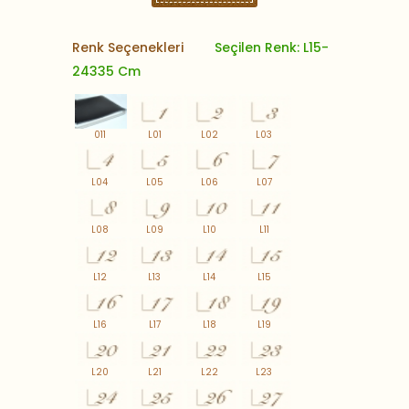
Renk Seçenekleri
Seçilen Renk: L15-
24335 Cm
011
L01
L02
L03
L04
L05
L06
L07
L08
L09
L10
L11
L12
L13
L14
L15
L16
L17
L18
L19
L20
L21
L22
L23