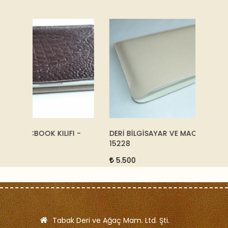
FI -
DERİ BİLGİSAYAR VE MACBOOK KILIFI -
DUVAR 
15228
11.50
5.500
Tabak Deri ve Ağaç Mam. Ltd. Şti.