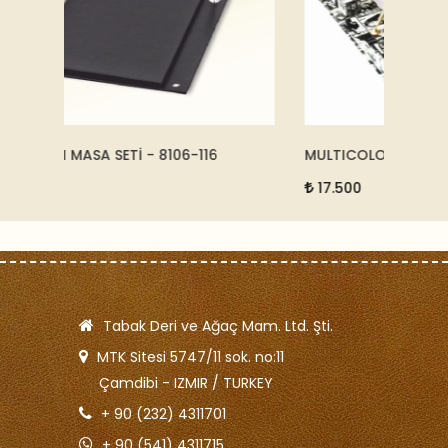
MULTICOLOR SÜMEN TAKIMI - 6950-338
DERİ B
15233
17.500
5.50
Tabak Deri ve Ağaç Mam. Ltd. Şti.
MTK Sitesi 5747/11 sok. no:11
Çamdibi - IZMIR / TURKEY
+ 90 (232) 4311701
+ 90 (541) 4311715