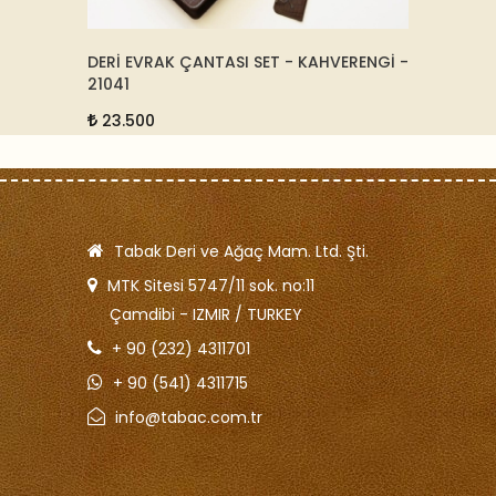
HVERENGİ -
DERİ IPAD KILIFI - 15021
DER
810
5.000
7
Tabak Deri ve Ağaç Mam. Ltd. Şti.
MTK Sitesi 5747/11 sok. no:11
Çamdibi - IZMIR / TURKEY
+ 90 (232) 4311701
+ 90 (541) 4311715
info@tabac.com.tr