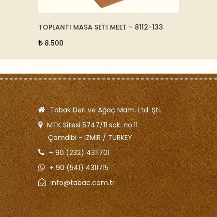
FI -
TOPLANTI MASA SETİ MEET - 8112-133
DERİ S
- 5187
8.500
62.5
Tabak Deri ve Ağaç Mam. Ltd. Şti.
MTK Sitesi 5747/11 sok. no:11
Çamdibi - IZMIR / TURKEY
+ 90 (232) 4311701
+ 90 (541) 4311715
info@tabac.com.tr