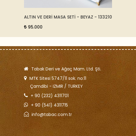
FI -
ALTIN VE DERİ MASA SETİ - BEYAZ - 133210
ALTIN 
131635
95.000
95.0
Tabak Deri ve Ağaç Mam. Ltd. Şti.
MTK Sitesi 5747/11 sok. no:11
Çamdibi - IZMIR / TURKEY
+ 90 (232) 4311701
+ 90 (541) 4311715
info@tabac.com.tr