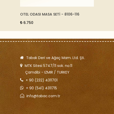
OTEL ODASI MASA SETİ - 8106-116
DERİ B
15246
6.750
5.50
Tabak Deri ve Ağaç Mam. Ltd. Şti.
MTK Sitesi 5747/11 sok. no:11
Çamdibi - IZMIR / TURKEY
+ 90 (232) 4311701
+ 90 (541) 4311715
info@tabac.com.tr