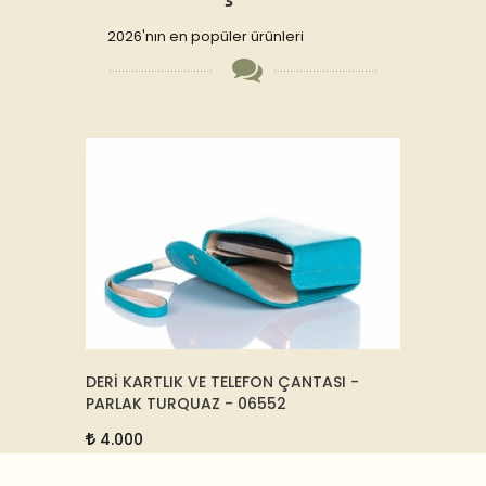
2026'nın en popüler ürünleri
İYAH -
DERİ KARTLIK VE TELEFON ÇANTASI -
KRİSTA
PARLAK TURQUAZ - 06552
12.5
4.000