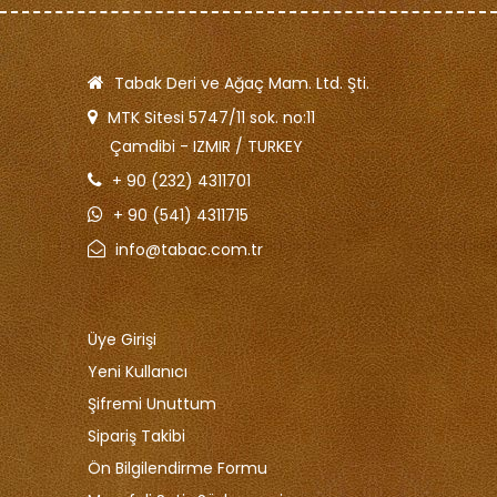
Tabak Deri ve Ağaç Mam. Ltd. Şti.
MTK Sitesi 5747/11 sok. no:11
Çamdibi - IZMIR / TURKEY
+ 90 (232) 4311701
+ 90 (541) 4311715
info@tabac.com.tr
Üye Girişi
Yeni Kullanıcı
Şifremi Unuttum
Sipariş Takibi
Ön Bilgilendirme Formu