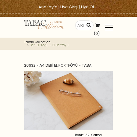
Anasayfa
|
Üye Girişi
|
Üye Ol
(0)
Tabac Collection
Deri El Bloğu - El Portföyü
20632 - A4 DERİ EL PORTFÖYÜ - TABA
Renk: 132-Camel