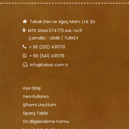
Tabak Deri ve Ağaç Mam. Ltd. Şti.
MTK Sitesi 5747/11 sok. no:11
Çamdibi - IZMIR / TURKEY
+ 90 (232) 4311701
+ 90 (541) 4311715
info@tabac.com.tr
Üye Girişi
Yeni Kullanıcı
Şifremi Unuttum
Sipariş Takibi
Ön Bilgilendirme Formu