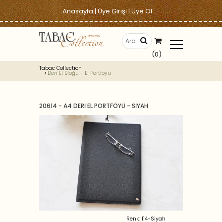
Anasayfa
|
Üye Girişi
|
Üye Ol
(0)
Tabac Collection
Deri El Bloğu - El Portföyü
20614 - A4 DERİ EL PORTFÖYÜ - SİYAH
Renk: 114-Siyah