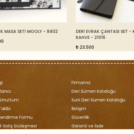
MASA SETİ MOOLY - 8402
DERİ EVRAK ÇANTASI SET - K
KAHVE - 21016
23.500
şi
Firmamız
lanıcı
Deri Sümen Kataloğu
i Unuttum
Suni Deri Sümen Kataloğu
Takibi
İletişim
ilendirme Formu
Güvenlik
i Satiş Sözleşmesi
Garanti ve İade