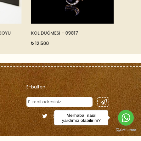
OYU
KOL DÜĞMESİ - 09817
SUNİ DERİ
KAHVE - 
12.500
16.500
E-bülten
Merhaba, nasıl
yardımcı olabilirim?