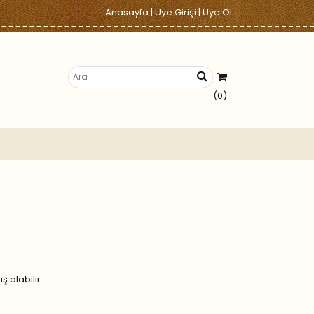
Anasayfa
|
Üye Girişi
|
Üye Ol
(0)
 olabilir.