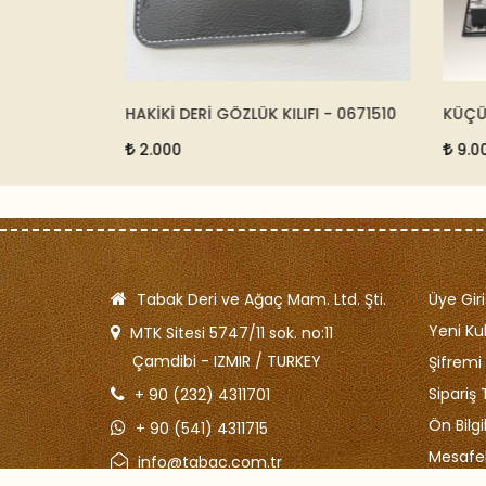
KIMI
HAKİKİ DERİ GÖZLÜK KILIFI - 0671510
KÜÇÜK 
490-116
2.000
9.000
Tabak Deri ve Ağaç Mam. Ltd. Şti.
Üye Giri
Yeni Kul
MTK Sitesi 5747/11 sok. no:11
Çamdibi - IZMIR / TURKEY
Şifrem
Sipariş 
+ 90 (232) 4311701
Ön Bilg
+ 90 (541) 4311715
Mesafel
info@tabac.com.tr