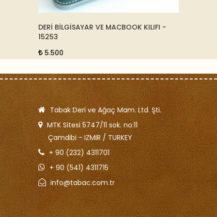
DERİ BİLGİSAYAR VE MACBOOK KILIFI -
DERİ K
15253
KREM 
5.500
4.00
Tabak Deri ve Ağaç Mam. Ltd. Şti.
MTK Sitesi 5747/11 sok. no:11
Çamdibi - IZMIR / TURKEY
+ 90 (232) 4311701
+ 90 (541) 4311715
info@tabac.com.tr