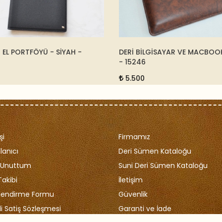
 EL PORTFÖYÜ - SİYAH -
DERİ BİLGİSAYAR VE MACBOOK 
- 15246
5.500
şi
Firmamız
lanıcı
Deri Sümen Kataloğu
i Unuttum
Suni Deri Sümen Kataloğu
Takibi
İletişim
ilendirme Formu
Güvenlik
i Satiş Sözleşmesi
Garanti ve İade