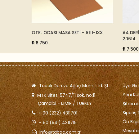
OTEL ODASI MASA SETİ - 8111-133
A4 DERİ
20614
6.750
7.500
Tabak Deri ve Ağaç Mam. Ltd. Şti.
Üye Giri
Yeni Kul
MTK Sitesi 5747/11 sok. no:11
Çamdibi - IZMIR / TURKEY
Şifrem
Sipariş 
+ 90 (232) 4311701
Ön Bilg
+ 90 (541) 4311715
Mesafel
info@tabac.com.tr