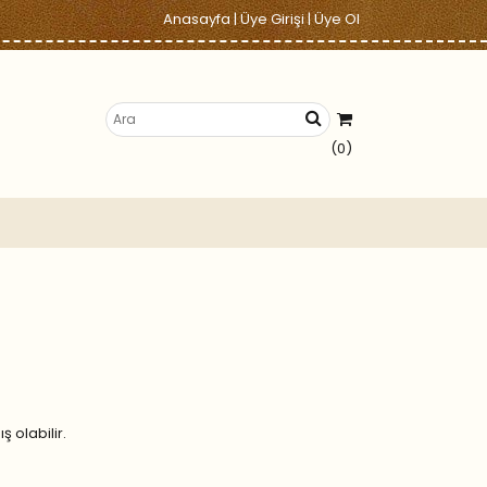
Anasayfa
|
Üye Girişi
|
Üye Ol
(0)
 olabilir.