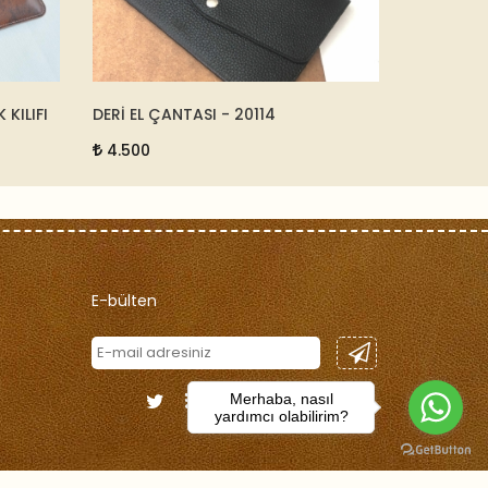
KILIFI
DERİ EL ÇANTASI - 20114
DERİ SIRT
4.500
12.500
E-bülten
Merhaba, nasıl
yardımcı olabilirim?