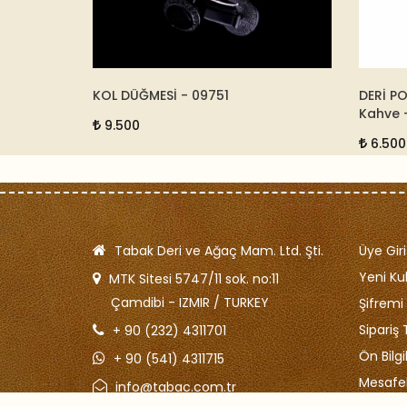
9751
DERİ POSTACI ÇANTASI - Koyu
Kahve - 07139
6.500
Tabak Deri ve Ağaç Mam. Ltd. Şti.
Üye Giri
Yeni Kul
MTK Sitesi 5747/11 sok. no:11
Çamdibi - IZMIR / TURKEY
Şifrem
Sipariş 
+ 90 (232) 4311701
Ön Bilg
+ 90 (541) 4311715
Mesafel
info@tabac.com.tr