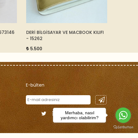
 MACBOOK KILIFI
ALTIN VE DERİ SÜMEN TAKIMI -
TARÇIN - 196333
195.000
E-bülten
Merhaba, nasıl
yardımcı olabilirim?