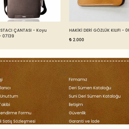
HAKİKİ DERİ GÖZLÜK KILIFI - 0673146
DERİ BİLGİSAYAR VE
- 15262
2.000
5.500
şi
Firmamız
lanıcı
Deri Sümen Kataloğu
i Unuttum
Suni Deri Sümen Kataloğu
Takibi
İletişim
ilendirme Formu
Güvenlik
i Satiş Sözleşmesi
Garanti ve İade