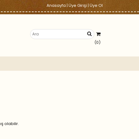
Anasayfa
|
Üye Girişi
|
Üye Ol
(0)
 olabilir.