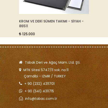
SİYAH -
DERİ VE AĞAÇ SÜMEN TAKIMI - SİYAH -
KÜÇ
176511
9.
165.000
Tabak Deri ve Ağaç Mam. Ltd. Şti.
MTK Sitesi 5747/11 sok. no:11
Çamdibi - IZMIR / TURKEY
+ 90 (232) 4311701
+ 90 (541) 4311715
info@tabac.com.tr