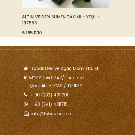
İL -
DERİ MENDİL KUTUSU - 35311
ALTIN
1339
8.000
95.
Tabak Deri ve Ağaç Mam. Ltd. Şti.
MTK Sitesi 5747/11 sok. no:11
Çamdibi - IZMIR / TURKEY
+ 90 (232) 4311701
+ 90 (541) 4311715
info@tabac.com.tr