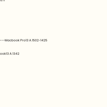
1671
9---Macbook Pro13 A.1502-1425
ook13 A.1342