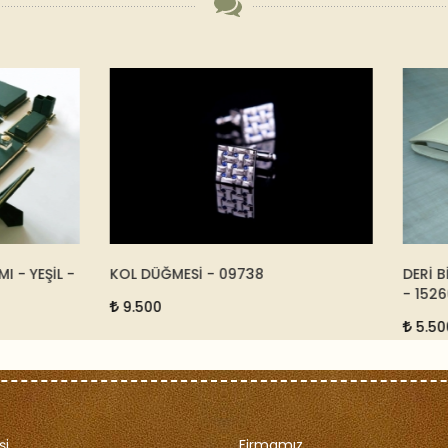
ĞMESİ - 09738
DERİ BİLGİSAYAR VE MACBOOK 
- 15260
5.500
şi
Firmamız