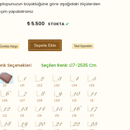
aptopunuzun büyüklüğüne göre aşağıdaki ölçülerden
çim yapabilirsiniz.
5.500
STOKTA
Sepete Ekle
enk Seçenekleri
Seçilen Renk: L17-2535 Cm
20
L01
L02
L03
L04
L05
L06
L07
L08
L09
L10
L11
L12
L13
L14
L15
L16
L17