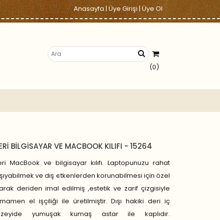
Anasayfa
|
Üye Girişi
|
Üye Ol
(0)
ERİ BİLGİSAYAR VE MACBOOK KILIFI - 15264
ri MacBook ve bilgisayar kılıfı. Laptopunuzu rahat
şıyabilmek ve dış etkenlerden korunabilmesi için özel
arak deriden imal edilmiş ,estetik ve zarif çizgisiyle
mamen el işçiliği ile üretilmiştir. Dışı hakiki deri iç
üzeyide yumuşak kumaş astar ile kaplıdır.