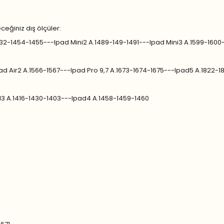
eceğiniz dış ölçüler:
.1432-1454-1455---Ipad Mini2 A.1489-149-1491---Ipad Mini3 A.1599-1600
pad Air2 A.1566-1567---Ipad Pro 9,7 A.1673-1674-1675---Ipad5 A.1822-
d3 A.1416-1430-1403---Ipad4 A.1458-1459-1460