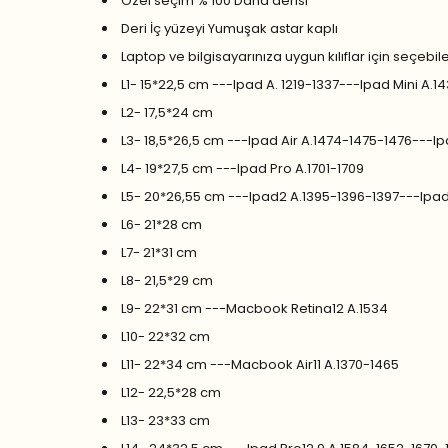
Özel seçim % 100 Dana derisi
Deri İç yüzeyi Yumuşak astar kaplı
Laptop ve bilgisayarınıza uygun kılıflar için seçebil
L1- 15*22,5 cm ---Ipad A. 1219-1337---Ipad Mini A
L2- 17,5*24 cm
L3- 18,5*26,5 cm ---Ipad Air A.1474-1475-1476---I
L4- 19*27,5 cm ---Ipad Pro A.1701-1709
L5- 20*26,55 cm ---Ipad2 A.1395-1396-1397---Ipa
L6- 21*28 cm
L7- 21*31 cm
L8- 21,5*29 cm
L9- 22*31 cm ---Macbook Retina12 A.1534
L10- 22*32 cm
L11- 22*34 cm ---Macbook Air11 A.1370-1465
L12- 22,5*28 cm
L13- 23*33 cm