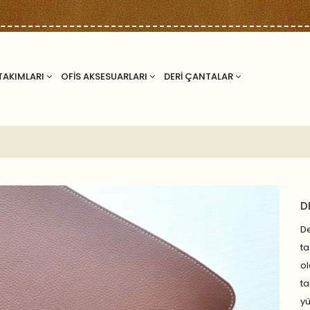
TAKIMLARI
OFİS AKSESUARLARI
DERİ ÇANTALAR
D
De
ta
ol
ta
y