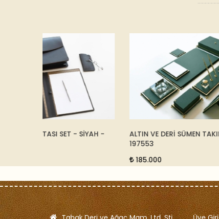
SİYAH -
ALTIN VE DERİ SÜMEN TAKIMI - YEŞİL -
KOL DÜ
197553
9.500
185.000
Tabak Deri ve Ağaç Mam. Ltd. Şti.
Üye Giri