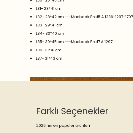
L30- 28*40 cm
L31- 28*41 cm
L32- 28*42 cm ---Macbook Pro15 A.1286-1297-170
L33- 29*41 cm
L34- 30*40 cm
L35- 30*45 cm ---Macbook Pro17 A.1297
L36- 31*41 cm
L37- 31*43 cm
Farklı Seçenekler
2026'nın en popüler ürünleri