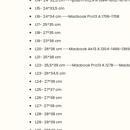
L14- 24*32,5 cm ---Ipad Pro12,9 A.1584-1652-1670-
L15- 24*33,5 cm
L16- 24*34 cm ---Macbook Pro13 A.1706-1708
L17- 25*35 cm
L18- 27*35 cm
L19- 23*36 cm
L20- 26*36 cm ---Macbook Air13 A.1304-1466-136
L21- 25*38 cm
L22- 25,5*39 cm ---Macbook Pro13 A.1278---Macb
L23- 26*34,5 cm
L24- 27*36 cm
L25- 27*37 cm
L26- 27*38 cm
L27- 27*39 cm
L28- 28*38 cm
L29- 29*39 cm