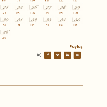
L18
L19
L20
L21
L22
L23
L24
L25
L26
L27
L28
L29
L30
L31
L32
L33
L34
L35
L36
Paylaş
(0)