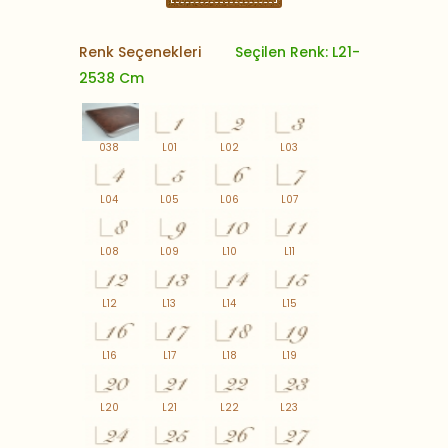
Renk Seçenekleri
Seçilen Renk: L21-
2538 Cm
038
L01
L02
L03
L04
L05
L06
L07
L08
L09
L10
L11
L12
L13
L14
L15
L16
L17
L18
L19
L20
L21
L22
L23