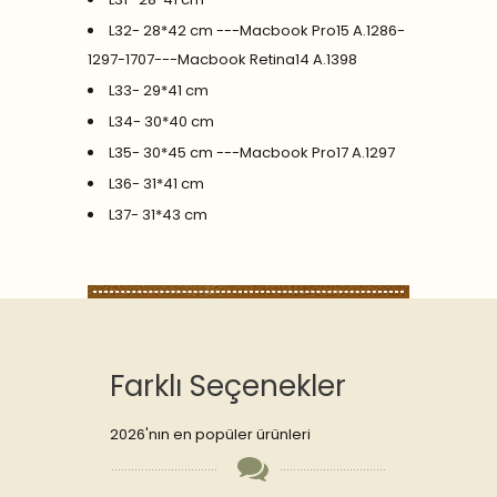
L32- 28*42 cm ---Macbook Pro15 A.1286-
1297-1707---Macbook Retina14 A.1398
L33- 29*41 cm
L34- 30*40 cm
L35- 30*45 cm ---Macbook Pro17 A.1297
L36- 31*41 cm
L37- 31*43 cm
Farklı Seçenekler
2026'nın en popüler ürünleri