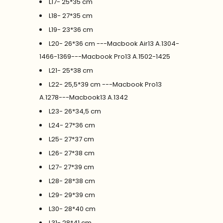
L17- 25*35 cm
L18- 27*35 cm
L19- 23*36 cm
L20- 26*36 cm ---Macbook Air13 A.1304-
1466-1369---Macbook Pro13 A.1502-1425
L21- 25*38 cm
L22- 25,5*39 cm ---Macbook Pro13
A.1278---Macbook13 A.1342
L23- 26*34,5 cm
L24- 27*36 cm
L25- 27*37 cm
L26- 27*38 cm
L27- 27*39 cm
L28- 28*38 cm
L29- 29*39 cm
L30- 28*40 cm
L31- 28*41 cm