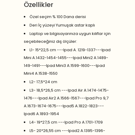
Özellikler
Özel seçim % 100 Dana derisi
Deri İç yüzeyi Yumuşak astar kaplı
Laptop ve bilgisayarınıza uygun kılıflar için
seçebileceğiniz dış ölçüler:
L1- 15*22,5 cm ---Ipad A. 1219-1337---Ipad
Mini A.1432-1454-1455---Ipad Mini2 A.1489-
149-1491---Ipad Mini3 A.1599-1600---Ipad
Mini4 A.1538-1550
L2- 17,5*24 cm
L3- 18,5*26,5 cm ---Ipad Air A.1474-1475-
1476---Ipad Air2 A.1566-1567---Ipad Pro 9,7
A.1673-1674-1675---Ipad5 A.1822-1823---
Ipad6 A.1893-1954
L4- 19*27,5 cm ---Ipad Pro A.1701-1709
L5- 20*26,55 cm ---Ipad2 A.1395-1396-