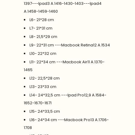
1397---Ipad3 A.1416-1430-1403---Ipad4
A.1458-1459-1460
L6- 21*28 cm
L7- 21*31 cm
L8- 21,5*29 cm
L9- 22*31 cm ---Macbook Retina12 A.1534
L10- 22*32 cm
L11- 22*34 cm ---Macbook Air11 A.1370-
1465
L12- 22,5*28 cm
L13- 23*33 cm
L14- 24*32,5 cm ---Ipad Pro12,9 A.1584-
1652-1670-1671
L15- 24*33,5 cm
L16- 24*34 cm ---Macbook Pro13 A.1706-
1708