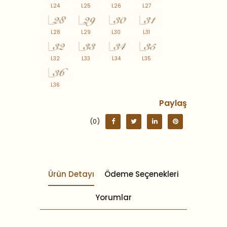
L24
L25
L26
L27
L28
L29
L30
L31
L32
L33
L34
L35
L36
Paylaş
(0)
Ürün Detayı
Ödeme Seçenekleri
Yorumlar