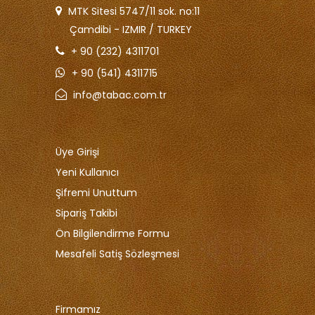
MTK Sitesi 5747/11 sok. no:11
Çamdibi - IZMIR / TURKEY
+ 90 (232) 4311701
+ 90 (541) 4311715
info@tabac.com.tr
Üye Girişi
Yeni Kullanıcı
Şifremi Unuttum
Sipariş Takibi
Ön Bilgilendirme Formu
Mesafeli Satiş Sözleşmesi
Firmamız