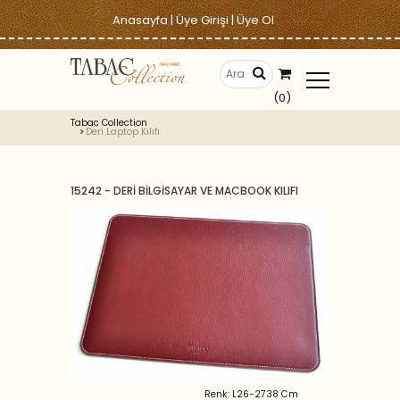
Anasayfa
|
Üye Girişi
|
Üye Ol
(0)
Tabac Collection
Deri Laptop Kılıfı
15242 - DERİ BİLGİSAYAR VE MACBOOK KILIFI
Renk: L26-2738 Cm