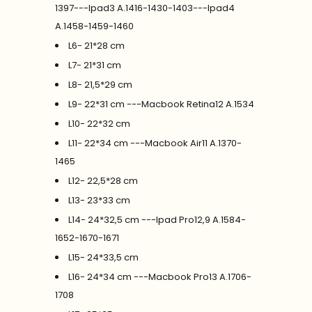
1397---Ipad3 A.1416-1430-1403---Ipad4
A.1458-1459-1460
L6- 21*28 cm
L7- 21*31 cm
L8- 21,5*29 cm
L9- 22*31 cm ---Macbook Retina12 A.1534
L10- 22*32 cm
L11- 22*34 cm ---Macbook Air11 A.1370-
1465
L12- 22,5*28 cm
L13- 23*33 cm
L14- 24*32,5 cm ---Ipad Pro12,9 A.1584-
1652-1670-1671
L15- 24*33,5 cm
L16- 24*34 cm ---Macbook Pro13 A.1706-
1708