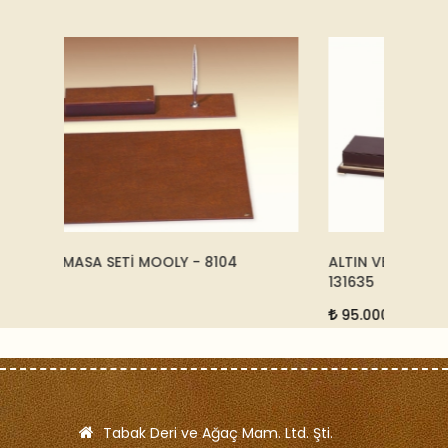
ALTIN VE DERİ MASA SETİ - KAHVERENGİ -
OTEL O
131635
6.75
95.000
Tabak Deri ve Ağaç Mam. Ltd. Şti.