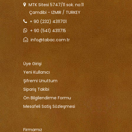
MTK Sitesi 5747/11 sok. no:11
Çamdibi - IZMIR / TURKEY
+ 90 (232) 4311701
+ 90 (541) 4311715
info@tabac.com.tr
Üye Girişi
Yeni Kullanıcı
Şifremi Unuttum
Sipariş Takibi
Ön Bilgilendirme Formu
Mesafeli Satiş Sözleşmesi
Firmamız