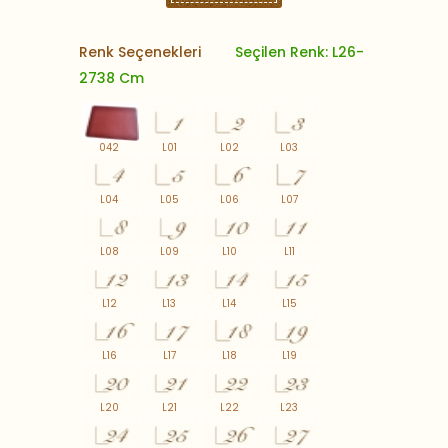
Renk Seçenekleri
Seçilen Renk: L26-
2738 Cm
042
L01
L02
L03
L04
L05
L06
L07
L08
L09
L10
L11
L12
L13
L14
L15
L16
L17
L18
L19
L20
L21
L22
L23