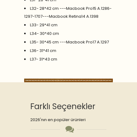
L32- 28*42 cm ---Macbook Pro15 A.1286-
1297-1707---Macbook Retina14 A.1398
L33- 29*41 cm
L34- 30*40 cm
L35- 30*45 cm ---Macbook Pro17 A.1297
L36- 31*41 cm
L37- 31*43 cm
Farklı Seçenekler
2026'nın en popüler ürünleri