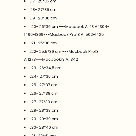
L17- 25*35 cm
L18- 27*35 cm
L19- 23*36 cm
L20- 26*36 cm ---Macbook Air13 A.1304-
1466-1369---Macbook Pro13 A.1502-1425
L21- 25*38 cm
L22- 25,5*39 cm ---Macbook Pro13
A.1278---Macbook13 A.1342
L23- 26*34,5 cm
L24- 27*36 cm
L25- 27*37 cm
L26- 27*38 cm
L27- 27*39 cm
L28- 28*38 cm
L29- 29*39 cm
L30- 28*40 cm
L31- 28*41 cm