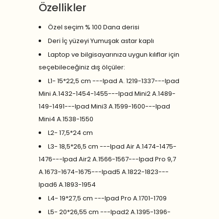
Özellikler
Özel seçim % 100 Dana derisi
Deri İç yüzeyi Yumuşak astar kaplı
Laptop ve bilgisayarınıza uygun kılıflar için
seçebileceğiniz dış ölçüler:
L1- 15*22,5 cm ---Ipad A. 1219-1337---Ipad
Mini A.1432-1454-1455---Ipad Mini2 A.1489-
149-1491---Ipad Mini3 A.1599-1600---Ipad
Mini4 A.1538-1550
L2- 17,5*24 cm
L3- 18,5*26,5 cm ---Ipad Air A.1474-1475-
1476---Ipad Air2 A.1566-1567---Ipad Pro 9,7
A.1673-1674-1675---Ipad5 A.1822-1823---
Ipad6 A.1893-1954
L4- 19*27,5 cm ---Ipad Pro A.1701-1709
L5- 20*26,55 cm ---Ipad2 A.1395-1396-