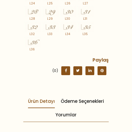
L24
L25
L26
L27
L28
L29
L30
L31
L32
L33
L34
L35
L36
Paylaş
(0)
Ürün Detayı
Ödeme Seçenekleri
Yorumlar