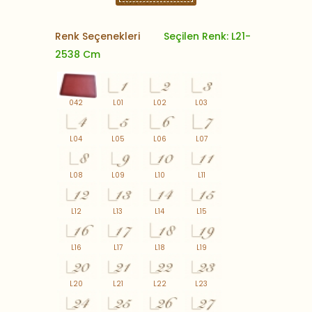
Renk Seçenekleri
Seçilen Renk: L21-
2538 Cm
042
L01
L02
L03
L04
L05
L06
L07
L08
L09
L10
L11
L12
L13
L14
L15
L16
L17
L18
L19
L20
L21
L22
L23