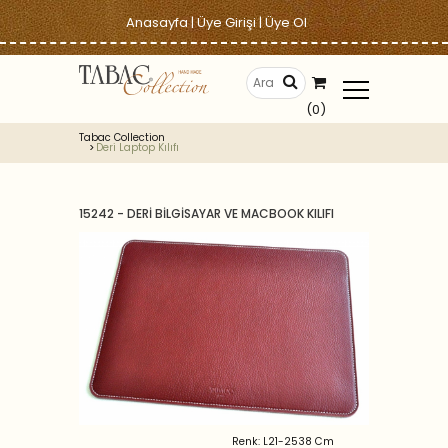
Anasayfa
|
Üye Girişi
|
Üye Ol
(0)
Tabac Collection
Deri Laptop Kılıfı
15242 - DERİ BİLGİSAYAR VE MACBOOK KILIFI
Renk: L21-2538 Cm