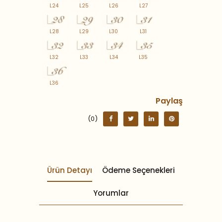
L24
L25
L26
L27
L28
L29
L30
L31
L32
L33
L34
L35
L36
Paylaş
(0)
Ürün Detayı
Ödeme Seçenekleri
Yorumlar