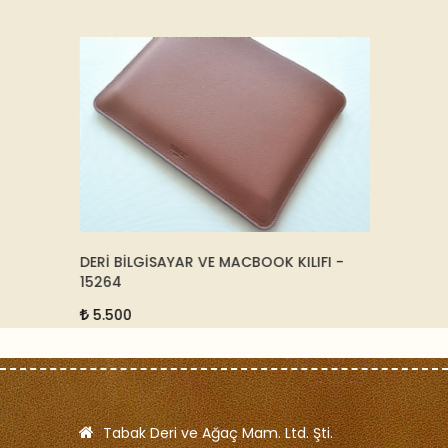
50-
DERİ BİLGİSAYAR VE MACBOOK KILIFI -
DERİ B
15264
15228
5.500
5.50
Tabak Deri ve Ağaç Mam. Ltd. Şti.