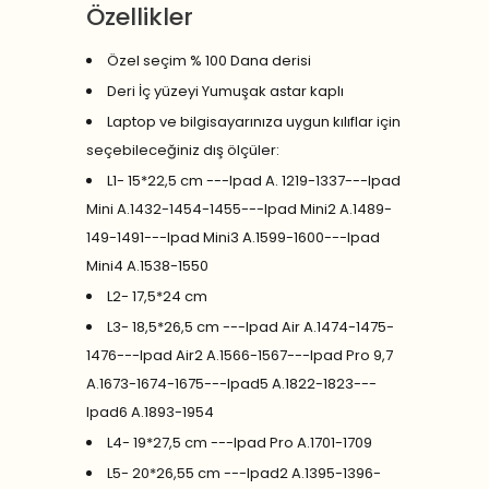
Özellikler
Özel seçim % 100 Dana derisi
Deri İç yüzeyi Yumuşak astar kaplı
Laptop ve bilgisayarınıza uygun kılıflar için
seçebileceğiniz dış ölçüler:
L1- 15*22,5 cm ---Ipad A. 1219-1337---Ipad
Mini A.1432-1454-1455---Ipad Mini2 A.1489-
149-1491---Ipad Mini3 A.1599-1600---Ipad
Mini4 A.1538-1550
L2- 17,5*24 cm
L3- 18,5*26,5 cm ---Ipad Air A.1474-1475-
1476---Ipad Air2 A.1566-1567---Ipad Pro 9,7
A.1673-1674-1675---Ipad5 A.1822-1823---
Ipad6 A.1893-1954
L4- 19*27,5 cm ---Ipad Pro A.1701-1709
L5- 20*26,55 cm ---Ipad2 A.1395-1396-