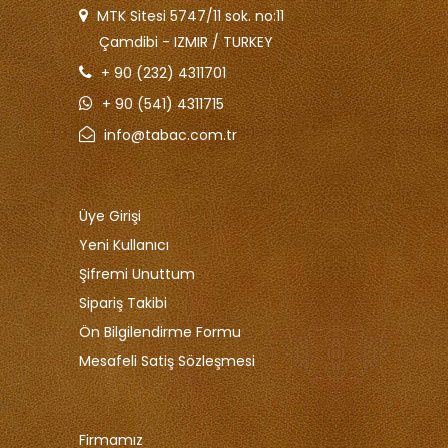
MTK Sitesi 5747/11 sok. no:11
Çamdibi - IZMIR / TURKEY
+ 90 (232) 4311701
+ 90 (541) 4311715
info@tabac.com.tr
Üye Girişi
Yeni Kullanıcı
Şifremi Unuttum
Sipariş Takibi
Ön Bilgilendirme Formu
Mesafeli Satiş Sözleşmesi
Firmamız