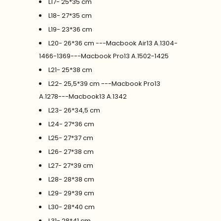
L17- 25*35 cm
L18- 27*35 cm
L19- 23*36 cm
L20- 26*36 cm ---Macbook Air13 A.1304-
1466-1369---Macbook Pro13 A.1502-1425
L21- 25*38 cm
L22- 25,5*39 cm ---Macbook Pro13
A.1278---Macbook13 A.1342
L23- 26*34,5 cm
L24- 27*36 cm
L25- 27*37 cm
L26- 27*38 cm
L27- 27*39 cm
L28- 28*38 cm
L29- 29*39 cm
L30- 28*40 cm
L31- 28*41 cm