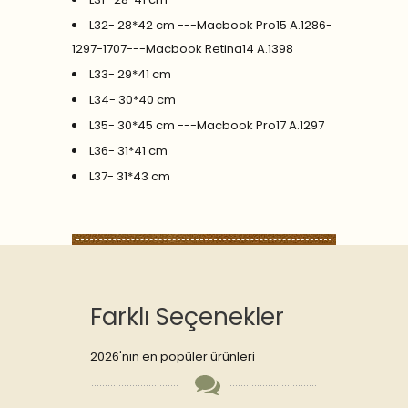
L32- 28*42 cm ---Macbook Pro15 A.1286-
1297-1707---Macbook Retina14 A.1398
L33- 29*41 cm
L34- 30*40 cm
L35- 30*45 cm ---Macbook Pro17 A.1297
L36- 31*41 cm
L37- 31*43 cm
Farklı Seçenekler
2026'nın en popüler ürünleri