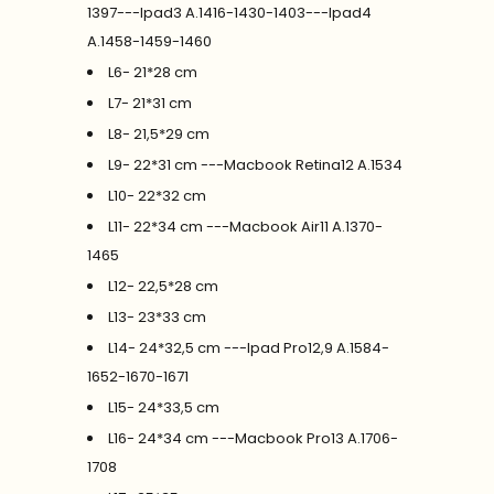
1397---Ipad3 A.1416-1430-1403---Ipad4
A.1458-1459-1460
L6- 21*28 cm
L7- 21*31 cm
L8- 21,5*29 cm
L9- 22*31 cm ---Macbook Retina12 A.1534
L10- 22*32 cm
L11- 22*34 cm ---Macbook Air11 A.1370-
1465
L12- 22,5*28 cm
L13- 23*33 cm
L14- 24*32,5 cm ---Ipad Pro12,9 A.1584-
1652-1670-1671
L15- 24*33,5 cm
L16- 24*34 cm ---Macbook Pro13 A.1706-
1708