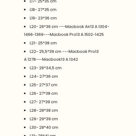
L17- 25*35 cm
L18- 27*35 cm
L19- 23*36 cm
L20- 26*36 cm ---Macbook Air13 A.1304-
1466-1369---Macbook Pro13 A.1502-1425
L21- 25*38 cm
L22- 25,5*39 cm ---Macbook Pro13
A.1278---Macbook13 A.1342
L23- 26*34,5 cm
L24- 27*36 cm
L25- 27*37 cm
L26- 27*38 cm
L27- 27*39 cm
L28- 28*38 cm
L29- 29*39 cm
L30- 28*40 cm
L31- 28*41 cm