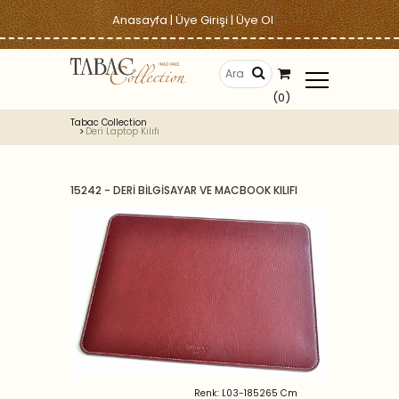
Anasayfa
|
Üye Girişi
|
Üye Ol
(0)
Tabac Collection
Deri Laptop Kılıfı
15242 - DERİ BİLGİSAYAR VE MACBOOK KILIFI
Renk: L03-185265 Cm