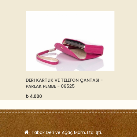
FI -
DERİ KARTLIK VE TELEFON ÇANTASI -
DERİ S
PARLAK PEMBE - 06525
12.5
4.000
Tabak Deri ve Ağaç Mam. Ltd. Şti.