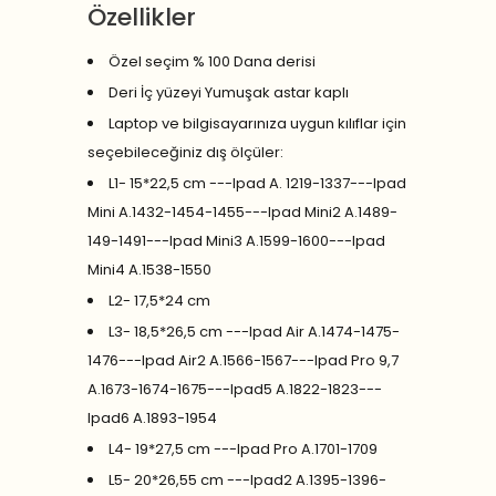
Özellikler
Özel seçim % 100 Dana derisi
Deri İç yüzeyi Yumuşak astar kaplı
Laptop ve bilgisayarınıza uygun kılıflar için
seçebileceğiniz dış ölçüler:
L1- 15*22,5 cm ---Ipad A. 1219-1337---Ipad
Mini A.1432-1454-1455---Ipad Mini2 A.1489-
149-1491---Ipad Mini3 A.1599-1600---Ipad
Mini4 A.1538-1550
L2- 17,5*24 cm
L3- 18,5*26,5 cm ---Ipad Air A.1474-1475-
1476---Ipad Air2 A.1566-1567---Ipad Pro 9,7
A.1673-1674-1675---Ipad5 A.1822-1823---
Ipad6 A.1893-1954
L4- 19*27,5 cm ---Ipad Pro A.1701-1709
L5- 20*26,55 cm ---Ipad2 A.1395-1396-