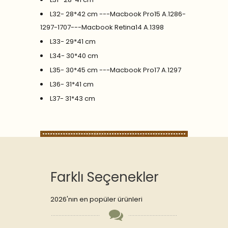
L32- 28*42 cm ---Macbook Pro15 A.1286-
1297-1707---Macbook Retina14 A.1398
L33- 29*41 cm
L34- 30*40 cm
L35- 30*45 cm ---Macbook Pro17 A.1297
L36- 31*41 cm
L37- 31*43 cm
Farklı Seçenekler
2026'nın en popüler ürünleri