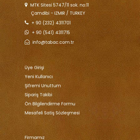
MTK Sitesi 5747/11 sok. no:11
Çamdibi - IZMIR / TURKEY
+ 90 (232) 4311701
+ 90 (541) 4311715
info@tabac.com.tr
Üye Girişi
Yeni Kullanıcı
Şifremi Unuttum
Sipariş Takibi
Ön Bilgilendirme Formu
Mesafeli Satiş Sözleşmesi
Firmamız