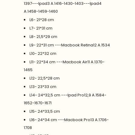
1397---Ipad3 A.1416-1430-1403---Ipad4
A.1458-1459-1460
L6- 21*28 cm
L7- 21*31 cm
L8- 21,5*29 cm
L9- 22*31 cm ---Macbook Retina12 A.1534
L10- 22*32 cm
L11- 22*34 cm ---Macbook Air11 A.1370-
1465
L12- 22,5*28 cm
L13- 23*33 cm
L14- 24*32,5 cm ---Ipad Pro12,9 A.1584-
1652-1670-1671
L15- 24*33,5 cm
L16- 24*34 cm ---Macbook Pro13 A.1706-
1708