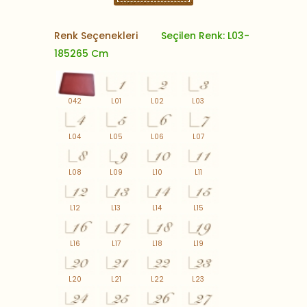
Renk Seçenekleri
Seçilen Renk: L03-
185265 Cm
042
L01
L02
L03
L04
L05
L06
L07
L08
L09
L10
L11
L12
L13
L14
L15
L16
L17
L18
L19
L20
L21
L22
L23