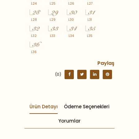
L24
L25
L26
L27
L28
L29
L30
L31
L32
L33
L34
L35
L36
Paylaş
(0)
Ürün Detayı
Ödeme Seçenekleri
Yorumlar