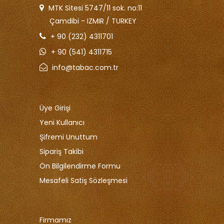
MTK Sitesi 5747/11 sok. no:11
Çamdibi - IZMIR / TURKEY
+ 90 (232) 4311701
+ 90 (541) 4311715
info@tabac.com.tr
Üye Girişi
Yeni Kullanıcı
Şifremi Unuttum
Sipariş Takibi
Ön Bilgilendirme Formu
Mesafeli Satiş Sözleşmesi
Firmamız