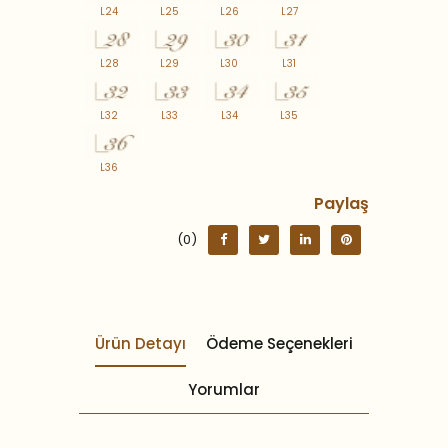
L24
L25
L26
L27
L28
L29
L30
L31
L32
L33
L34
L35
L36
Paylaş
(0)
Ürün Detayı
Ödeme Seçenekleri
Yorumlar