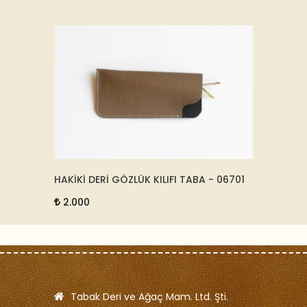
HAKİKİ DERİ GÖZLÜK KILIFI TABA - 06701
HAKİKİ
2.000
2.00
Tabak Deri ve Ağaç Mam. Ltd. Şti.