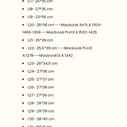
L17- 25*35 cm
L18- 27*35 cm
L19- 23*36 cm
L20- 26*36 cm ---Macbook Air13 A.1304-
1466-1369---Macbook Pro13 A.1502-1425
L21- 25*38 cm
L22- 25,5*39 cm ---Macbook Pro13
A.1278---Macbook13 A.1342
L23- 26*34,5 cm
L24- 27*36 cm
L25- 27*37 cm
L26- 27*38 cm
L27- 27*39 cm
L28- 28*38 cm
L29- 29*39 cm
L30- 28*40 cm
L31- 28*41 cm