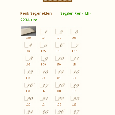
Renk Seçenekleri
Seçilen Renk: L11-
2234 Cm
229
L01
L02
L03
L04
L05
L06
L07
L08
L09
L10
L11
L12
L13
L14
L15
L16
L17
L18
L19
L20
L21
L22
L23