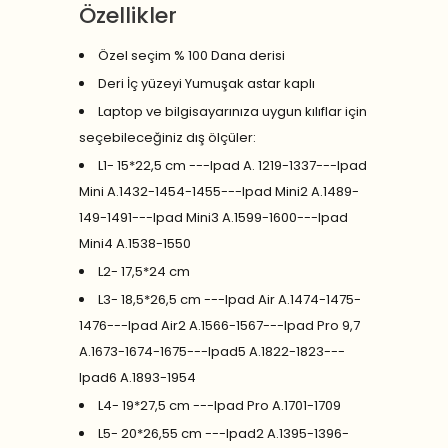
Özellikler
Özel seçim % 100 Dana derisi
Deri İç yüzeyi Yumuşak astar kaplı
Laptop ve bilgisayarınıza uygun kılıflar için
seçebileceğiniz dış ölçüler:
L1- 15*22,5 cm ---Ipad A. 1219-1337---Ipad
Mini A.1432-1454-1455---Ipad Mini2 A.1489-
149-1491---Ipad Mini3 A.1599-1600---Ipad
Mini4 A.1538-1550
L2- 17,5*24 cm
L3- 18,5*26,5 cm ---Ipad Air A.1474-1475-
1476---Ipad Air2 A.1566-1567---Ipad Pro 9,7
A.1673-1674-1675---Ipad5 A.1822-1823---
Ipad6 A.1893-1954
L4- 19*27,5 cm ---Ipad Pro A.1701-1709
L5- 20*26,55 cm ---Ipad2 A.1395-1396-