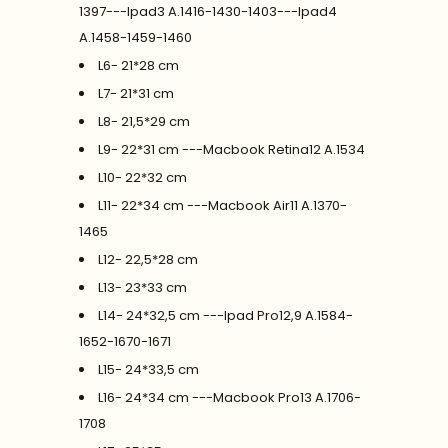
1397---Ipad3 A.1416-1430-1403---Ipad4
A.1458-1459-1460
L6- 21*28 cm
L7- 21*31 cm
L8- 21,5*29 cm
L9- 22*31 cm ---Macbook Retina12 A.1534
L10- 22*32 cm
L11- 22*34 cm ---Macbook Air11 A.1370-
1465
L12- 22,5*28 cm
L13- 23*33 cm
L14- 24*32,5 cm ---Ipad Pro12,9 A.1584-
1652-1670-1671
L15- 24*33,5 cm
L16- 24*34 cm ---Macbook Pro13 A.1706-
1708