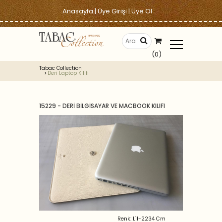
Anasayfa
|
Üye Girişi
|
Üye Ol
(0)
Tabac Collection
Deri Laptop Kılıfı
15229 - DERİ BİLGİSAYAR VE MACBOOK KILIFI
Renk: L11-2234 Cm