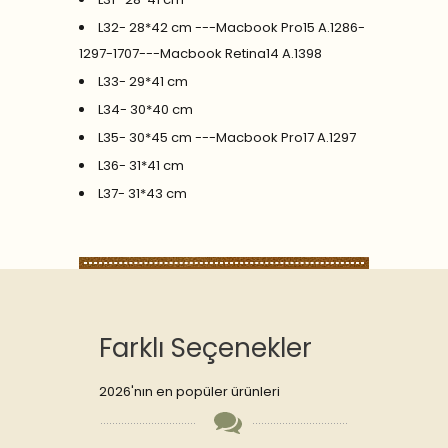
L32- 28*42 cm ---Macbook Pro15 A.1286-
1297-1707---Macbook Retina14 A.1398
L33- 29*41 cm
L34- 30*40 cm
L35- 30*45 cm ---Macbook Pro17 A.1297
L36- 31*41 cm
L37- 31*43 cm
Farklı Seçenekler
2026'nın en popüler ürünleri