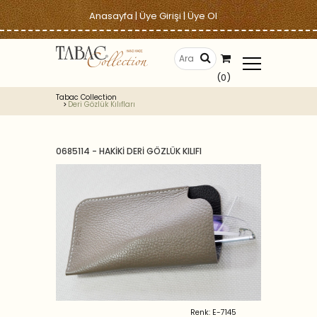
Anasayfa
|
Üye Girişi
|
Üye Ol
(0)
Tabac Collection
Deri Gözlük Kılıfları
0685114 - HAKİKİ DERİ GÖZLÜK KILIFI
Renk: E-7145