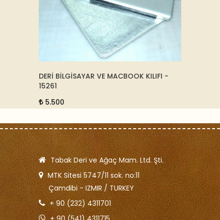
IFI -
DERİ SIRT ÇANTASI - SİYAH - 30114
ALTIN
12.500
95.
Tabak Deri ve Ağaç Mam. Ltd. Şti.
MTK Sitesi 5747/11 sok. no:11
Çamdibi - IZMIR / TURKEY
+ 90 (232) 4311701
+ 90 (541) 4311715