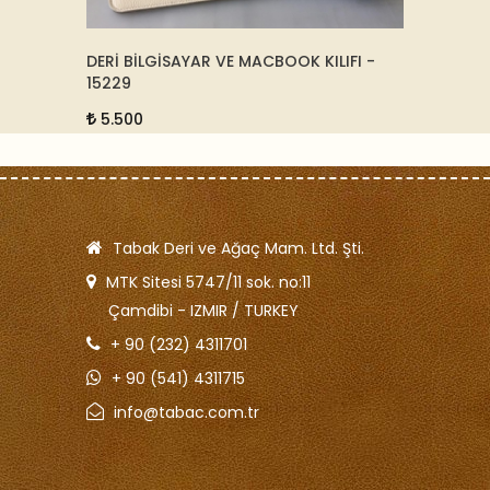
14
DERİ BİLGİSAYAR VE MACBOOK KILIFI -
DERİ B
15229
15246
5.500
5.50
Tabak Deri ve Ağaç Mam. Ltd. Şti.
MTK Sitesi 5747/11 sok. no:11
Çamdibi - IZMIR / TURKEY
+ 90 (232) 4311701
+ 90 (541) 4311715
info@tabac.com.tr