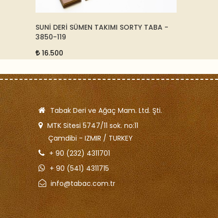
TABA -
DUVAR SAATİ 30 cm - 09129
DERİ
1522
11.500
5.
Tabak Deri ve Ağaç Mam. Ltd. Şti.
MTK Sitesi 5747/11 sok. no:11
Çamdibi - IZMIR / TURKEY
+ 90 (232) 4311701
+ 90 (541) 4311715
info@tabac.com.tr